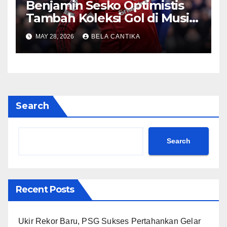
Benjamin Sesko Optimistis
Tambah Koleksi Gol di Musim
2026/27
MAY 28, 2026
BELA CANTIKA
Search
Search
Recent Posts
Ukir Rekor Baru, PSG Sukses Pertahankan Gelar