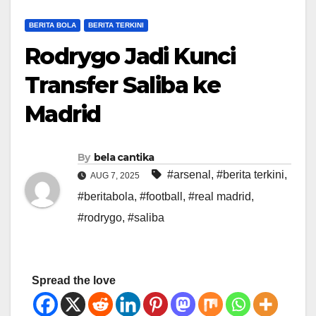
BERITA BOLA
BERITA TERKINI
Rodrygo Jadi Kunci
Transfer Saliba ke
Madrid
By
bela cantika
#arsenal
,
#berita terkini
,
AUG 7, 2025
#beritabola
,
#football
,
#real madrid
,
#rodrygo
,
#saliba
Spread the love