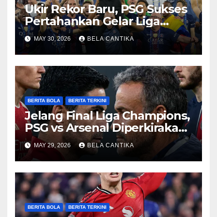
Ukir Rekor Baru, PSG Sukses
Pertahankan Gelar Liga
Champions
MAY 30, 2026
BELA CANTIKA
BERITA BOLA
BERITA TERKINI
Jelang Final Liga Champions,
PSG vs Arsenal Diperkirakan
Sengit
MAY 29, 2026
BELA CANTIKA
BERITA BOLA
BERITA TERKINI