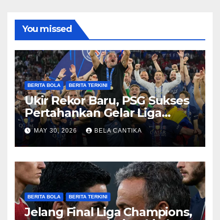
You missed
BERITA BOLA
BERITA TERKINI
Ukir Rekor Baru, PSG Sukses
Pertahankan Gelar Liga
Champions
MAY 30, 2026
BELA CANTIKA
BERITA BOLA
BERITA TERKINI
Jelang Final Liga Champions,