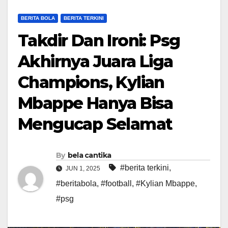
BERITA BOLA
BERITA TERKINI
Takdir Dan Ironi: Psg
Akhirnya Juara Liga
Champions, Kylian
Mbappe Hanya Bisa
Mengucap Selamat
By
bela cantika
#berita terkini
,
JUN 1, 2025
#beritabola
,
#football
,
#Kylian Mbappe
,
#psg