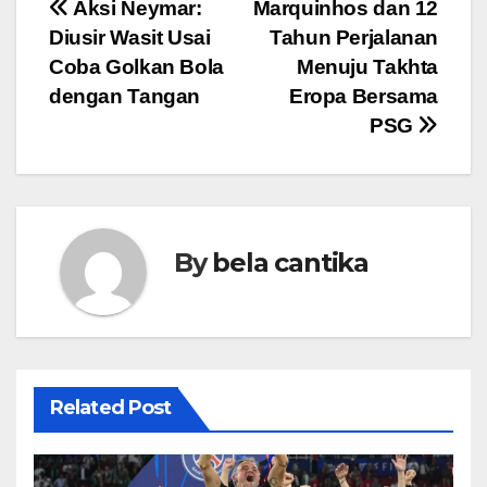
Post
Aksi Neymar:
Marquinhos dan 12
Diusir Wasit Usai
Tahun Perjalanan
navigation
Coba Golkan Bola
Menuju Takhta
dengan Tangan
Eropa Bersama
PSG
By
bela cantika
Related Post