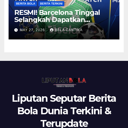
BERITA BOLA
BERITA TERKINI
RESMI! Barcelona Tinggal
Selangkah Dapatkan
Anthony Gordon
MAY 27, 2026
BELA CANTIKA
Liputan Seputar Berita
Bola Dunia Terkini &
Terupdate