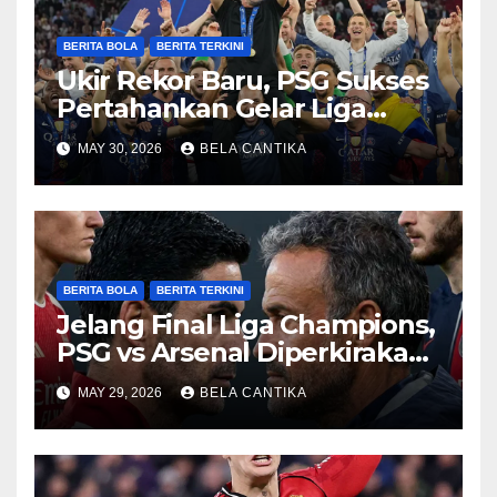
BERITA BOLA
BERITA TERKINI
Ukir Rekor Baru, PSG Sukses
Pertahankan Gelar Liga
Champions
MAY 30, 2026
BELA CANTIKA
BERITA BOLA
BERITA TERKINI
Jelang Final Liga Champions,
PSG vs Arsenal Diperkirakan
Sengit
MAY 29, 2026
BELA CANTIKA