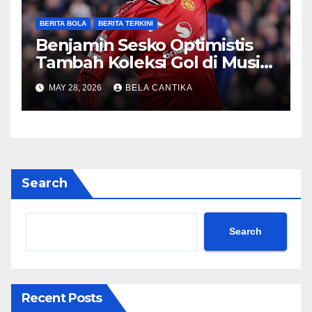
BERITA BOLA
BERITA TERKINI
Benjamin Sesko Optimistis
Tambah Koleksi Gol di Musim
2026/27
MAY 28, 2026
BELA CANTIKA
Search
Search
Recent Posts