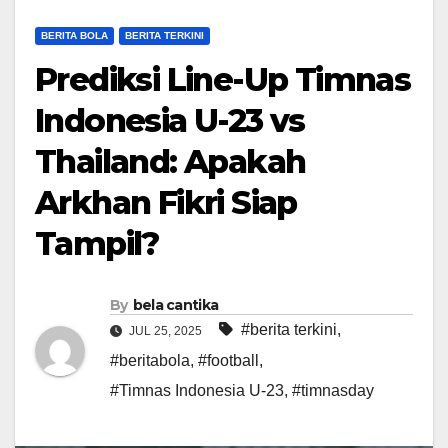
BERITA BOLA
BERITA TERKINI
Prediksi Line-Up Timnas
Indonesia U-23 vs
Thailand: Apakah
Arkhan Fikri Siap
Tampil?
By
bela cantika
#berita terkini
,
JUL 25, 2025
#beritabola
,
#football
,
#Timnas Indonesia U-23
,
#timnasday