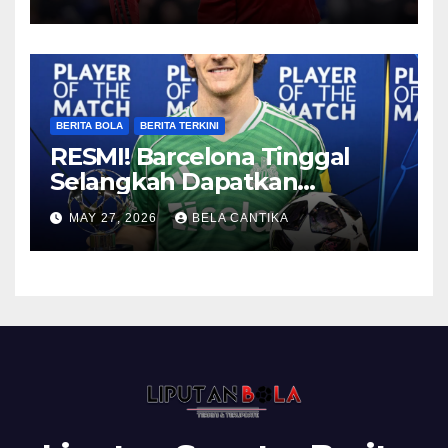
BERITA BOLA
BERITA TERKINI
RESMI! Barcelona Tinggal
Selangkah Dapatkan
Anthony Gordon
MAY 27, 2026
BELA CANTIKA