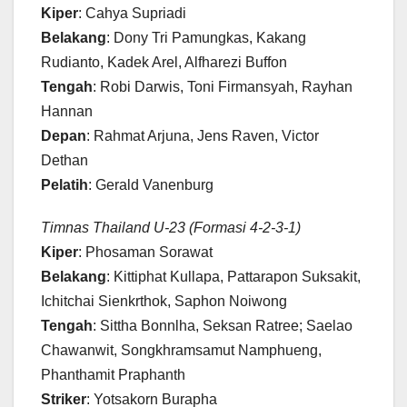
Kiper
: Cahya Supriadi
Belakang
: Dony Tri Pamungkas, Kakang
Rudianto, Kadek Arel, Alfharezi Buffon
Tengah
: Robi Darwis, Toni Firmansyah, Rayhan
Hannan
Depan
: Rahmat Arjuna, Jens Raven, Victor
Dethan
Pelatih
: Gerald Vanenburg
Timnas Thailand U-23 (Formasi 4-2-3-1)
Kiper
: Phosaman Sorawat
Belakang
: Kittiphat Kullapa, Pattarapon Suksakit,
Ichitchai Sienkrthok, Saphon Noiwong
Tengah
: Sittha Bonnlha, Seksan Ratree; Saelao
Chawanwit, Songkhramsamut Namphueng,
Phanthamit Praphanth
Striker
: Yotsakorn Burapha