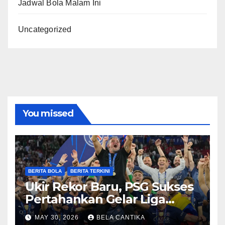
Jadwal Bola Malam Ini
Uncategorized
You missed
BERITA BOLA
BERITA TERKINI
Ukir Rekor Baru, PSG Sukses
Pertahankan Gelar Liga
Champions
MAY 30, 2026
BELA CANTIKA