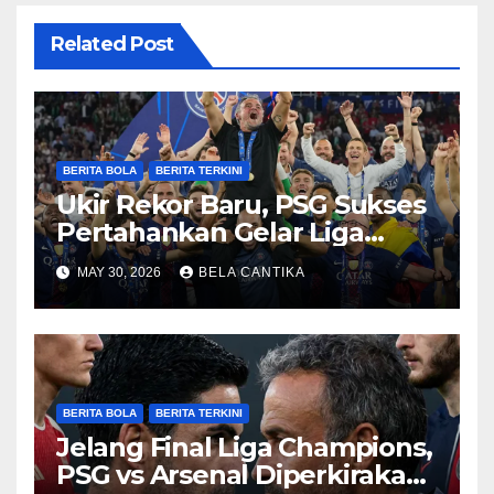
Related Post
BERITA BOLA
BERITA TERKINI
Ukir Rekor Baru, PSG Sukses
Pertahankan Gelar Liga
Champions
MAY 30, 2026
BELA CANTIKA
BERITA BOLA
BERITA TERKINI
Jelang Final Liga Champions,
PSG vs Arsenal Diperkirakan