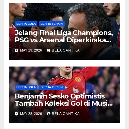
BERITA BOLA
BERITA TERKINI
Jelang Final Liga Champions,
PSG vs Arsenal Diperkirakan
Sengit
MAY 29, 2026
BELA CANTIKA
BERITA BOLA
BERITA TERKINI
Benjamin Sesko Optimistis
Tambah Koleksi Gol di Musim
2026/27
MAY 28, 2026
BELA CANTIKA