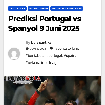
BERITA BOLA
BERITA TERKINI
JADWAL BOLA MALAM INI
Prediksi Portugal vs
Spanyol 9 Juni 2025
By
bela cantika
#berita terkini
,
JUN 8, 2025
#beritabola
,
#portugal
,
#spain
,
#uefa nations league