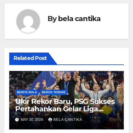
By
bela cantika
Related Post
BERITA BOLA
BERITA TERKINI
Ukir Rekor Baru, PSG Sukses
Pertahankan Gelar Liga
Champions
MAY 30, 2026
BELA CANTIKA