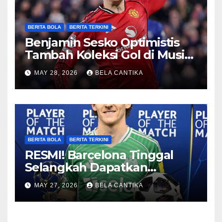
BERITA BOLA
BERITA TERKINI
Benjamin Sesko Optimistis
Tambah Koleksi Gol di Musim
2026/27
MAY 28, 2026
BELA CANTIKA
BERITA BOLA
BERITA TERKINI
RESMI! Barcelona Tinggal
Selangkah Dapatkan
Anthony Gordon
MAY 27, 2026
BELA CANTIKA