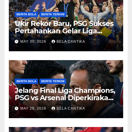
BERITA BOLA
BERITA TERKINI
Ukir Rekor Baru, PSG Sukses
Pertahankan Gelar Liga
Champions
MAY 30, 2026
BELA CANTIKA
BERITA BOLA
BERITA TERKINI
Jelang Final Liga Champions,
PSG vs Arsenal Diperkirakan
Sengit
MAY 29, 2026
BELA CANTIKA