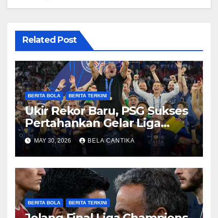
Related Post
BERITA BOLA
BERITA TERKINI
Ukir Rekor Baru, PSG Sukses
Pertahankan Gelar Liga
Champions
MAY 30, 2026
BELA CANTIKA
BERITA BOLA
BERITA TERKINI
Jelang Final Liga Champions,