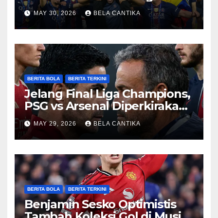
Champions
MAY 30, 2026
BELA CANTIKA
BERITA BOLA
BERITA TERKINI
Jelang Final Liga Champions,
PSG vs Arsenal Diperkirakan
Sengit
MAY 29, 2026
BELA CANTIKA
BERITA BOLA
BERITA TERKINI
Benjamin Sesko Optimistis
Tambah Koleksi Gol di Musim