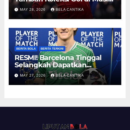
2026/27
MAY 28, 2026
BELA CANTIKA
BERITA BOLA
BERITA TERKINI
RESMI! Barcelona Tinggal
Selangkah Dapatkan
Anthony Gordon
MAY 27, 2026
BELA CANTIKA