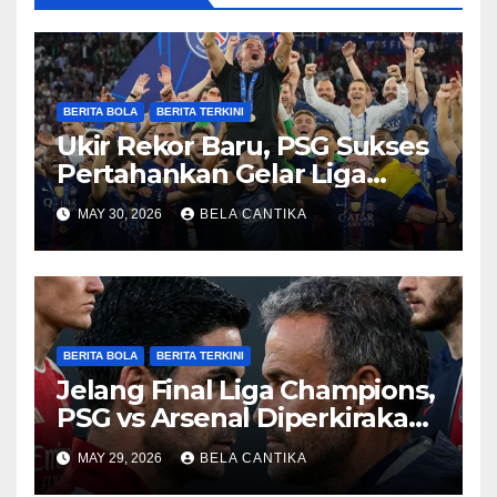
BERITA BOLA
BERITA TERKINI
Ukir Rekor Baru, PSG Sukses
Pertahankan Gelar Liga
Champions
MAY 30, 2026
BELA CANTIKA
BERITA BOLA
BERITA TERKINI
Jelang Final Liga Champions,
PSG vs Arsenal Diperkirakan
Sengit
MAY 29, 2026
BELA CANTIKA