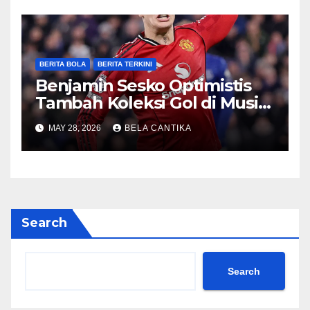
BERITA BOLA
BERITA TERKINI
Benjamin Sesko Optimistis
Tambah Koleksi Gol di Musim
2026/27
MAY 28, 2026
BELA CANTIKA
Search
Search