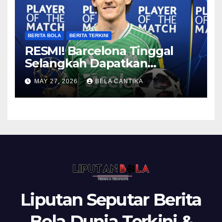
BERITA BOLA
BERITA TERKINI
RESMI! Barcelona Tinggal
Selangkah Dapatkan
Anthony Gordon
MAY 27, 2026
BELA CANTIKA
Liputan Seputar Berita
Bola Dunia Terkini &