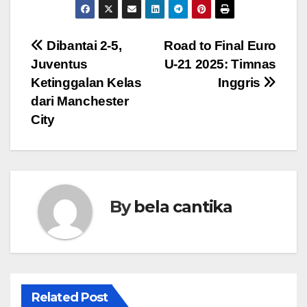
Post
Dibantai 2-5,
Road to Final Euro
Juventus
U-21 2025: Timnas
navigation
Ketinggalan Kelas
Inggris
dari Manchester
City
By
bela cantika
Related Post