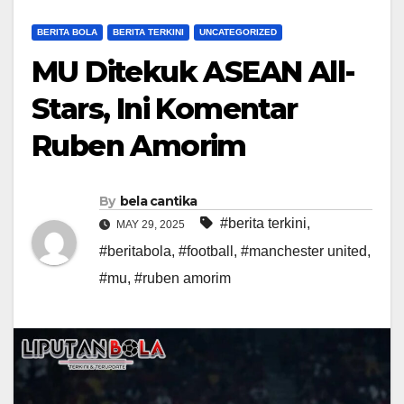
BERITA BOLA
BERITA TERKINI
UNCATEGORIZED
MU Ditekuk ASEAN All-
Stars, Ini Komentar
Ruben Amorim
By
bela cantika
#berita terkini
,
MAY 29, 2025
#beritabola
,
#football
,
#manchester united
,
#mu
,
#ruben amorim