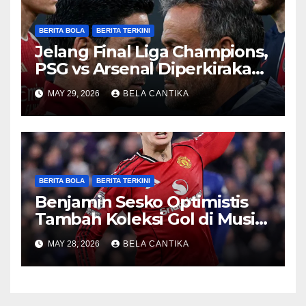
BERITA BOLA
BERITA TERKINI
Jelang Final Liga Champions,
PSG vs Arsenal Diperkirakan
Sengit
MAY 29, 2026
BELA CANTIKA
BERITA BOLA
BERITA TERKINI
Benjamin Sesko Optimistis
Tambah Koleksi Gol di Musim
2026/27
MAY 28, 2026
BELA CANTIKA