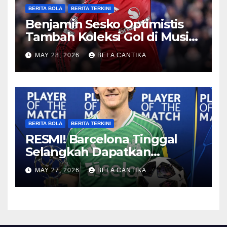
BERITA BOLA
BERITA TERKINI
Benjamin Sesko Optimistis
Tambah Koleksi Gol di Musim
2026/27
MAY 28, 2026
BELA CANTIKA
BERITA BOLA
BERITA TERKINI
RESMI! Barcelona Tinggal
Selangkah Dapatkan
Anthony Gordon
MAY 27, 2026
BELA CANTIKA