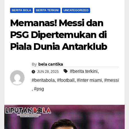
BERITA BOLA
BERITA TERKINI
UNCATEGORIZED
Memanas! Messi dan
PSG Dipertemukan di
Piala Dunia Antarklub
By
bela cantika
#berita terkini
,
JUN 28, 2025
#beritabola
,
#football
,
#inter miami
,
#messi
,
#psg