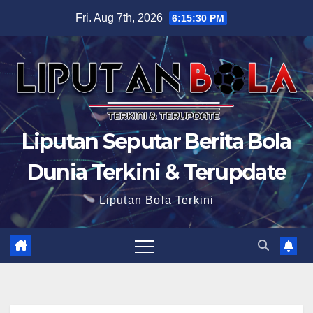
Skip
Fri. Aug 7th, 2026
6:15:31 PM
to
content
Liputan Seputar Berita Bola
Dunia Terkini & Terupdate
Liputan Bola Terkini