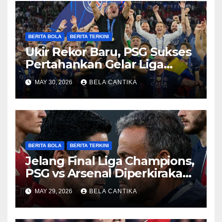
BERITA BOLA
BERITA TERKINI
Ukir Rekor Baru, PSG Sukses
Pertahankan Gelar Liga
Champions
MAY 30, 2026
BELA CANTIKA
BERITA BOLA
BERITA TERKINI
Jelang Final Liga Champions,
PSG vs Arsenal Diperkirakan
Sengit
MAY 29, 2026
BELA CANTIKA