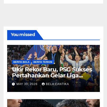
You missed
BERITA BOLA
BERITA TERKINI
Ukir Rekor Baru, PSG Sukses
Pertahankan Gelar Liga
Champions
MAY 30, 2026
BELA CANTIKA