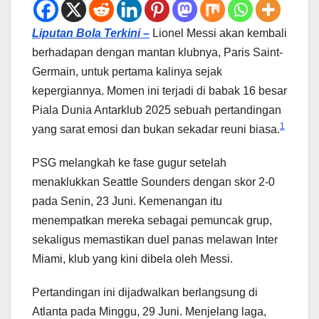
Liputan Bola Terkini –
Lionel Messi akan kembali
berhadapan dengan mantan klubnya, Paris Saint-
Germain, untuk pertama kalinya sejak
kepergiannya. Momen ini terjadi di babak 16 besar
Piala Dunia Antarklub 2025 sebuah pertandingan
1
yang sarat emosi dan bukan sekadar reuni biasa.
PSG melangkah ke fase gugur setelah
menaklukkan Seattle Sounders dengan skor 2-0
pada Senin, 23 Juni. Kemenangan itu
menempatkan mereka sebagai pemuncak grup,
sekaligus memastikan duel panas melawan Inter
Miami, klub yang kini dibela oleh Messi.
Pertandingan ini dijadwalkan berlangsung di
Atlanta pada Minggu, 29 Juni. Menjelang laga,