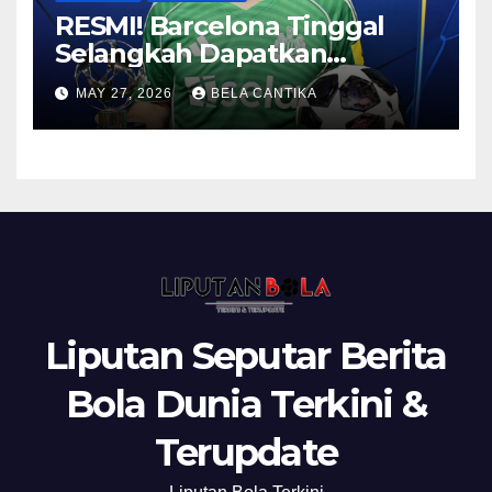
RESMI! Barcelona Tinggal
Selangkah Dapatkan
Anthony Gordon
MAY 27, 2026
BELA CANTIKA
Liputan Seputar Berita
Bola Dunia Terkini &
Terupdate