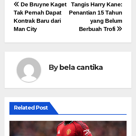
Post
De Bruyne Kaget
Tangis Harry Kane:
Tak Pernah Dapat
Penantian 15 Tahun
navigation
Kontrak Baru dari
yang Belum
Man City
Berbuah Trofi
By
bela cantika
Related Post