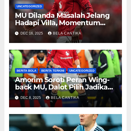
UNCATEGORIZED
MU Dilanda Masalah Jelang
Hadapi Villa, Momentum
Kobbie Mainoo Buktikan Diri
DEC 16, 2025
BELA CANTIKA
di Era Amorim
BERITA BOLA
BERITA TERKINI
UNCATEGORIZED
Amorim Soroti Peran Wing-
back MU, Dalot Pilih Jadikan
Kritik Sebagai Motivasi
DEC 8, 2025
BELA CANTIKA