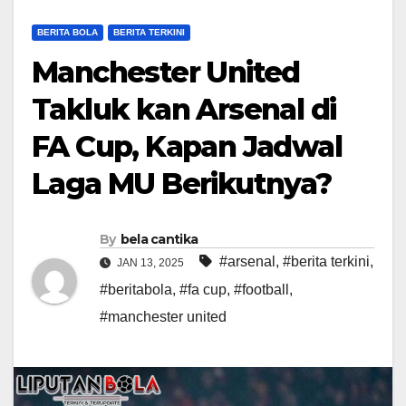
BERITA BOLA
BERITA TERKINI
Manchester United
Takluk kan Arsenal di
FA Cup, Kapan Jadwal
Laga MU Berikutnya?
By
bela cantika
#arsenal
,
#berita terkini
,
JAN 13, 2025
#beritabola
,
#fa cup
,
#football
,
#manchester united