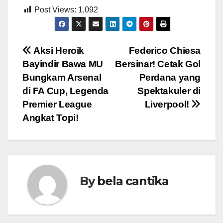
Post Views:
1,092
Post
Aksi Heroik
Federico Chiesa
Bayindir Bawa MU
Bersinar! Cetak Gol
navigation
Bungkam Arsenal
Perdana yang
di FA Cup, Legenda
Spektakuler di
Premier League
Liverpool!
Angkat Topi!
By
bela cantika