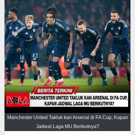
Manchester United Takluk kan Arsenal di FA Cup, Kapan
Jadwal Laga MU Berikutnya?