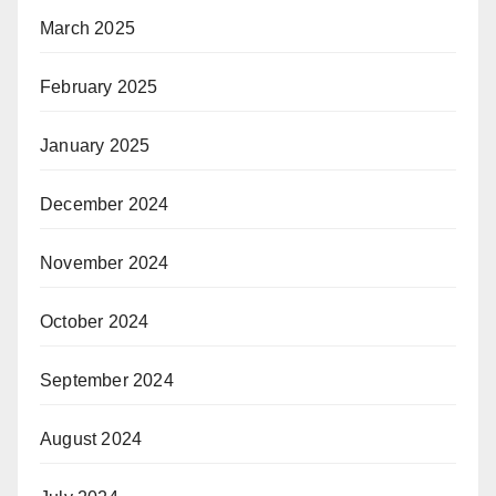
March 2025
February 2025
January 2025
December 2024
November 2024
October 2024
September 2024
August 2024