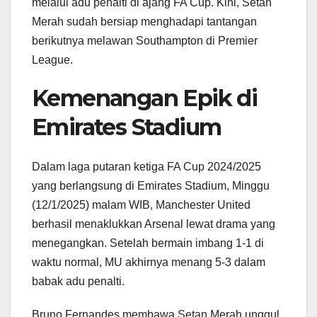
melalui adu penalti di ajang FA Cup. Kini, Setan
Merah sudah bersiap menghadapi tantangan
berikutnya melawan Southampton di Premier
League.
Kemenangan Epik di
Emirates Stadium
Dalam laga putaran ketiga FA Cup 2024/2025
yang berlangsung di Emirates Stadium, Minggu
(12/1/2025) malam WIB, Manchester United
berhasil menaklukkan Arsenal lewat drama yang
menegangkan. Setelah bermain imbang 1-1 di
waktu normal, MU akhirnya menang 5-3 dalam
babak adu penalti.
Bruno Fernandes membawa Setan Merah unggul