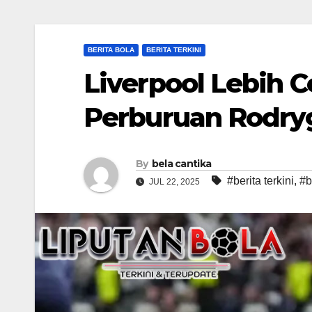
BERITA BOLA
BERITA TERKINI
Liverpool Lebih C
Perburuan Rodryg
By
bela cantika
#berita terkini
,
#b
JUL 22, 2025