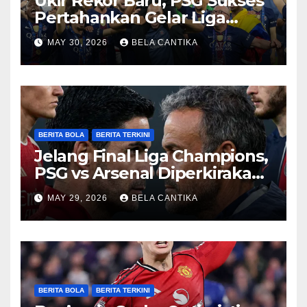
Ukir Rekor Baru, PSG Sukses
Pertahankan Gelar Liga
Champions
MAY 30, 2026
BELA CANTIKA
BERITA BOLA
BERITA TERKINI
Jelang Final Liga Champions,
PSG vs Arsenal Diperkirakan
Sengit
MAY 29, 2026
BELA CANTIKA
BERITA BOLA
BERITA TERKINI