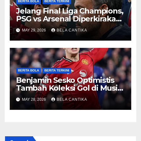
BERITA BOLA
BERITA TERKINI
Jelang Final Liga Champions,
PSG vs Arsenal Diperkirakan
Sengit
MAY 29, 2026
BELA CANTIKA
BERITA BOLA
BERITA TERKINI
Benjamin Sesko Optimistis
Tambah Koleksi Gol di Musim
2026/27
MAY 28, 2026
BELA CANTIKA