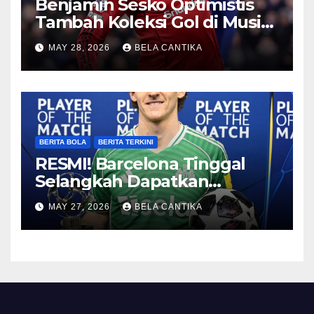
Benjamin Sesko Optimistis
Tambah Koleksi Gol di Musim
2026/27
MAY 28, 2026
BELA CANTIKA
BERITA BOLA
BERITA TERKINI
RESMI! Barcelona Tinggal
Selangkah Dapatkan
Anthony Gordon
MAY 27, 2026
BELA CANTIKA