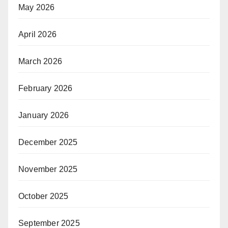
May 2026
April 2026
March 2026
February 2026
January 2026
December 2025
November 2025
October 2025
September 2025