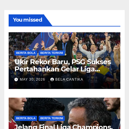
You missed
BERITA BOLA
BERITA TERKINI
Ukir Rekor Baru, PSG Sukses
Pertahankan Gelar Liga
Champions
MAY 30, 2026
BELA CANTIKA
BERITA BOLA
BERITA TERKINI
Jelang Final Liga Champions,