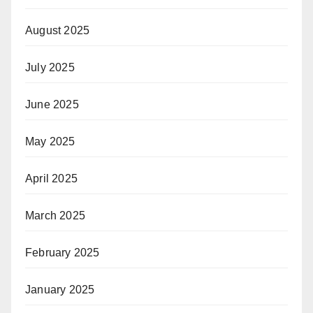
August 2025
July 2025
June 2025
May 2025
April 2025
March 2025
February 2025
January 2025