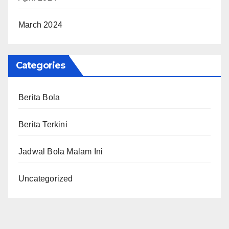
March 2024
Categories
Berita Bola
Berita Terkini
Jadwal Bola Malam Ini
Uncategorized