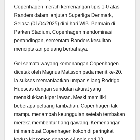
Copenhagen meraih kemenangan tipis 1-0 atas
Randers dalam lanjutan Superliga Denmark,
Selasa (01/04/2025) dini hari WIB. Bermain di
Parken Stadium, Copenhagen mendominasi
pertandingan, sementara Randers kesulitan
menciptakan peluang berbahaya.
Gol semata wayang kemenangan Copenhagen
dicetak oleh Magnus Mattsson pada menit ke-20.
Ia sukses memanfaatkan umpan silang Rodrigo
Huescas dengan sundulan akurat yang
menaklukkan kiper lawan. Meski memiliki
beberapa peluang tambahan, Copenhagen tak
mampu menambah keunggulan setelah tembakan
mereka membentur tiang gawang. Kemenangan
ini membuat Copenhagen kokoh di peringkat
kedua klasemen dengan 44 poin dari 23