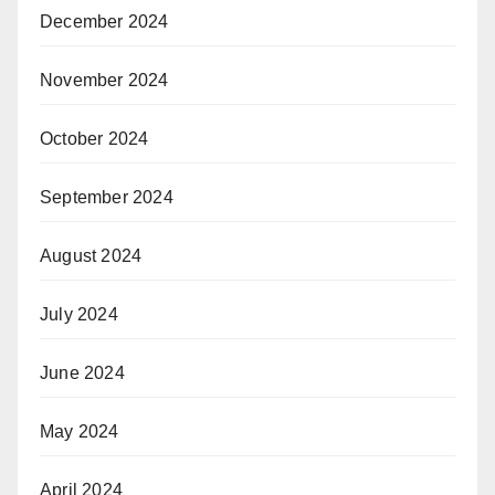
December 2024
November 2024
October 2024
September 2024
August 2024
July 2024
June 2024
May 2024
April 2024