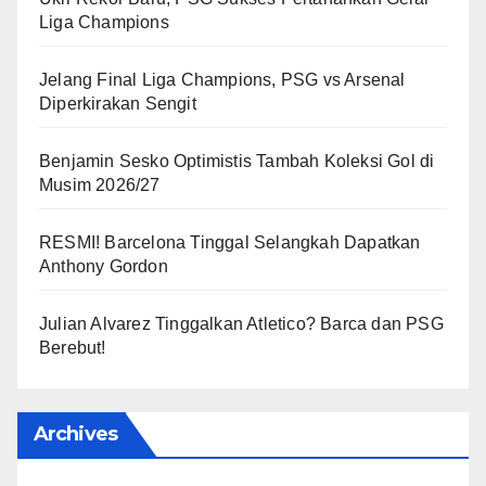
Liga Champions
Jelang Final Liga Champions, PSG vs Arsenal
Diperkirakan Sengit
Benjamin Sesko Optimistis Tambah Koleksi Gol di
Musim 2026/27
RESMI! Barcelona Tinggal Selangkah Dapatkan
Anthony Gordon
Julian Alvarez Tinggalkan Atletico? Barca dan PSG
Berebut!
Archives