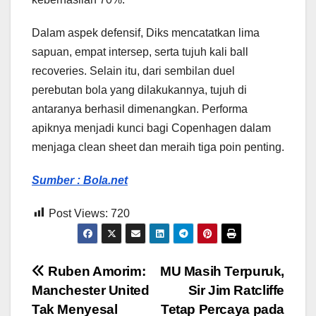
Dalam aspek defensif, Diks mencatatkan lima
sapuan, empat intersep, serta tujuh kali ball
recoveries. Selain itu, dari sembilan duel
perebutan bola yang dilakukannya, tujuh di
antaranya berhasil dimenangkan. Performa
apiknya menjadi kunci bagi Copenhagen dalam
menjaga clean sheet dan meraih tiga poin penting.
Sumber : Bola.net
Post Views:
720
Post
Ruben Amorim:
MU Masih Terpuruk,
Manchester United
Sir Jim Ratcliffe
navigation
Tak Menyesal
Tetap Percaya pada