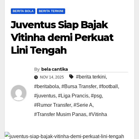
BERITA BOLA
BERITA TERKINI
Juventus Siap Bajak
Vitinha demi Perkuat
Lini Tengah
By
bela cantika
#berita terkini
,
NOV 14, 2025
#beritabola
,
#Bursa Transfer
,
#football
,
#juventus
,
#Liga Prancis
,
#psg
,
#Rumor Transfer
,
#Serie A
,
#Transfer Musim Panas
,
#Vitinha