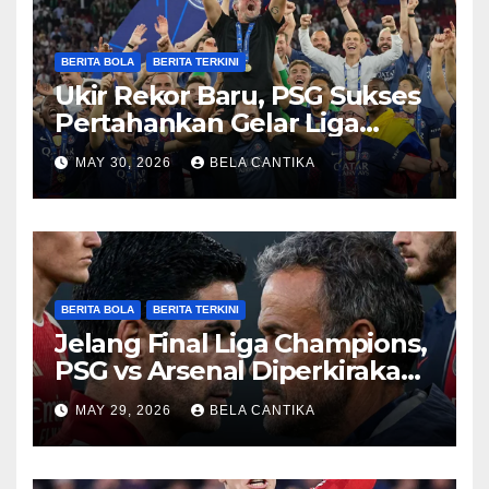
BERITA BOLA
BERITA TERKINI
Ukir Rekor Baru, PSG Sukses
Pertahankan Gelar Liga
Champions
MAY 30, 2026
BELA CANTIKA
BERITA BOLA
BERITA TERKINI
Jelang Final Liga Champions,
PSG vs Arsenal Diperkirakan
Sengit
MAY 29, 2026
BELA CANTIKA