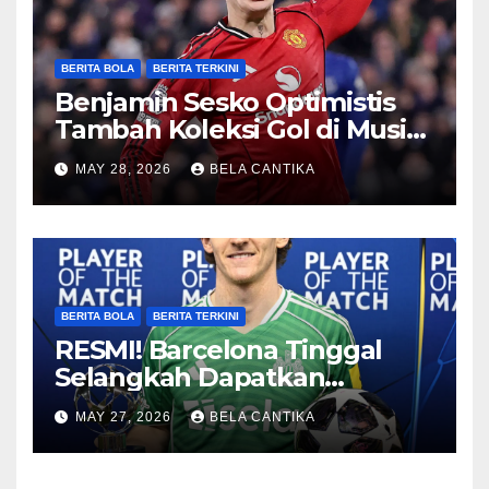
BERITA BOLA
BERITA TERKINI
Benjamin Sesko Optimistis
Tambah Koleksi Gol di Musim
2026/27
MAY 28, 2026
BELA CANTIKA
BERITA BOLA
BERITA TERKINI
RESMI! Barcelona Tinggal
Selangkah Dapatkan
Anthony Gordon
MAY 27, 2026
BELA CANTIKA