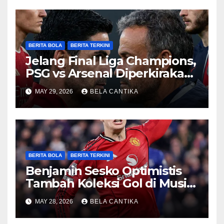
BERITA BOLA
BERITA TERKINI
Jelang Final Liga Champions,
PSG vs Arsenal Diperkirakan
Sengit
MAY 29, 2026
BELA CANTIKA
BERITA BOLA
BERITA TERKINI
Benjamin Sesko Optimistis
Tambah Koleksi Gol di Musim
2026/27
MAY 28, 2026
BELA CANTIKA