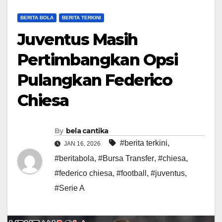
BERITA BOLA
BERITA TERKINI
Juventus Masih
Pertimbangkan Opsi
Pulangkan Federico
Chiesa
By
bela cantika
#berita terkini
,
JAN 16, 2026
#beritabola
,
#Bursa Transfer
,
#chiesa
,
#federico chiesa
,
#football
,
#juventus
,
#Serie A