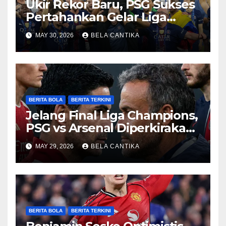
Ukir Rekor Baru, PSG Sukses
Pertahankan Gelar Liga
Champions
MAY 30, 2026
BELA CANTIKA
BERITA BOLA
BERITA TERKINI
Jelang Final Liga Champions,
PSG vs Arsenal Diperkirakan
Sengit
MAY 29, 2026
BELA CANTIKA
BERITA BOLA
BERITA TERKINI