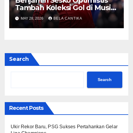
Benjamin Sesko Optimistis
Tambah Koleksi Gol di Musim
2026/27
MAY 28, 2026
BELA CANTIKA
Search
Search
Recent Posts
Ukir Rekor Baru, PSG Sukses Pertahankan Gelar