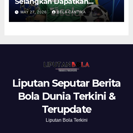
Selangkah Dapatkan
Anthony Gordon
MAY 27, 2026
BELA CANTIKA
Liputan Seputar Berita
Bola Dunia Terkini &
Terupdate
Liputan Bola Terkini