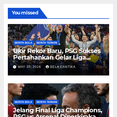
You missed
BERITA BOLA
BERITA TERKINI
Ukir Rekor Baru, PSG Sukses
Pertahankan Gelar Liga
Champions
MAY 30, 2026
BELA CANTIKA
BERITA BOLA
BERITA TERKINI
Jelang Final Liga Champions,
PSG vs Arsenal Diperkirakan