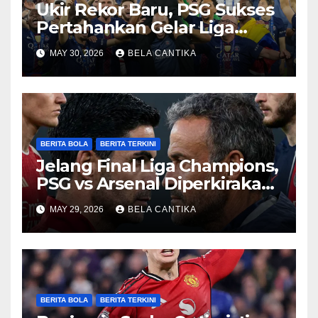
Ukir Rekor Baru, PSG Sukses
Pertahankan Gelar Liga
Champions
MAY 30, 2026
BELA CANTIKA
BERITA BOLA
BERITA TERKINI
Jelang Final Liga Champions,
PSG vs Arsenal Diperkirakan
Sengit
MAY 29, 2026
BELA CANTIKA
BERITA BOLA
BERITA TERKINI