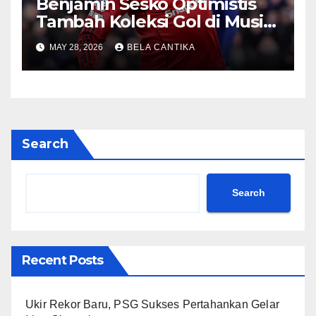
Benjamin Sesko Optimistis
Tambah Koleksi Gol di Musim
2026/27
MAY 28, 2026
BELA CANTIKA
Search
Search
Recent Posts
Ukir Rekor Baru, PSG Sukses Pertahankan Gelar