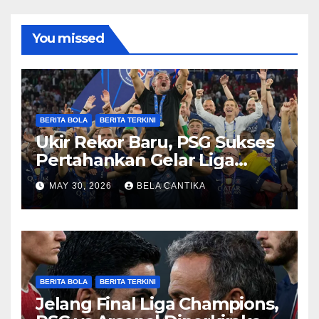
You missed
BERITA BOLA
BERITA TERKINI
Ukir Rekor Baru, PSG Sukses
Pertahankan Gelar Liga
Champions
MAY 30, 2026
BELA CANTIKA
BERITA BOLA
BERITA TERKINI
Jelang Final Liga Champions,