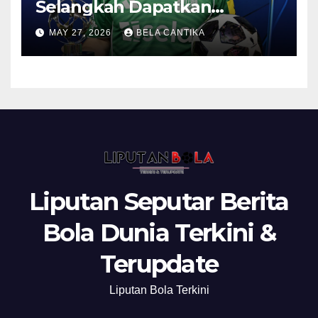
Selangkah Dapatkan
Anthony Gordon
MAY 27, 2026
BELA CANTIKA
Liputan Seputar Berita
Bola Dunia Terkini &
Terupdate
Liputan Bola Terkini