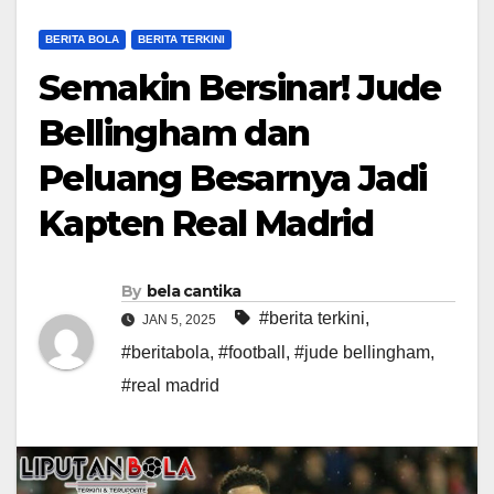
BERITA BOLA
BERITA TERKINI
Semakin Bersinar! Jude
Bellingham dan
Peluang Besarnya Jadi
Kapten Real Madrid
By
bela cantika
#berita terkini
,
JAN 5, 2025
#beritabola
,
#football
,
#jude bellingham
,
#real madrid