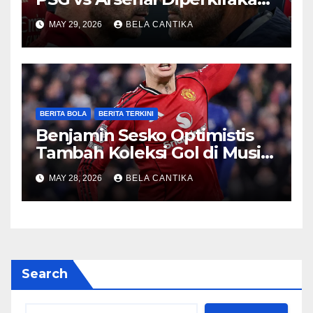
Sengit
MAY 29, 2026
BELA CANTIKA
BERITA BOLA
BERITA TERKINI
Benjamin Sesko Optimistis
Tambah Koleksi Gol di Musim
2026/27
MAY 28, 2026
BELA CANTIKA
Search