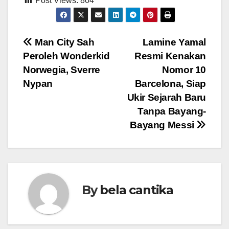
Post Views:
804
Post
Man City Sah
Lamine Yamal
Peroleh Wonderkid
Resmi Kenakan
navigation
Norwegia, Sverre
Nomor 10
Nypan
Barcelona, Siap
Ukir Sejarah Baru
Tanpa Bayang-
Bayang Messi
By
bela cantika