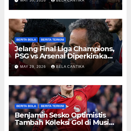
MAY 30, 2026
BELA CANTIKA
BERITA BOLA
BERITA TERKINI
Jelang Final Liga Champions,
PSG vs Arsenal Diperkirakan
Sengit
MAY 29, 2026
BELA CANTIKA
BERITA BOLA
BERITA TERKINI
Benjamin Sesko Optimistis
Tambah Koleksi Gol di Musim
2026/27