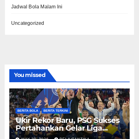
Jadwal Bola Malam Ini
Uncategorized
You missed
BERITA BOLA
BERITA TERKINI
Ukir Rekor Baru, PSG Sukses
Pertahankan Gelar Liga
Champions