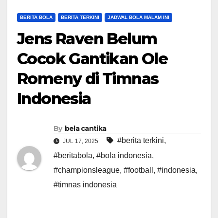
BERITA BOLA
BERITA TERKINI
JADWAL BOLA MALAM INI
Jens Raven Belum
Cocok Gantikan Ole
Romeny di Timnas
Indonesia
By
bela cantika
#berita terkini
,
JUL 17, 2025
#beritabola
,
#bola indonesia
,
#championsleague
,
#football
,
#indonesia
,
#timnas indonesia