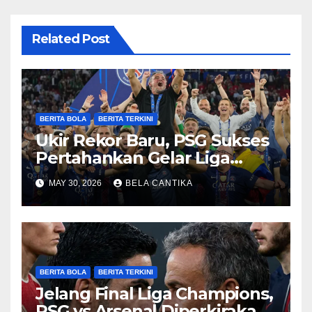
Related Post
BERITA BOLA
BERITA TERKINI
Ukir Rekor Baru, PSG Sukses
Pertahankan Gelar Liga
Champions
MAY 30, 2026
BELA CANTIKA
BERITA BOLA
BERITA TERKINI
Jelang Final Liga Champions,
PSG vs Arsenal Diperkirakan