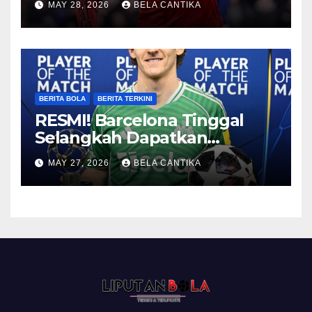
MAY 28, 2026
BELA CANTIKA
BERITA BOLA
BERITA TERKINI
RESMI! Barcelona Tinggal
Selangkah Dapatkan
Anthony Gordon
MAY 27, 2026
BELA CANTIKA