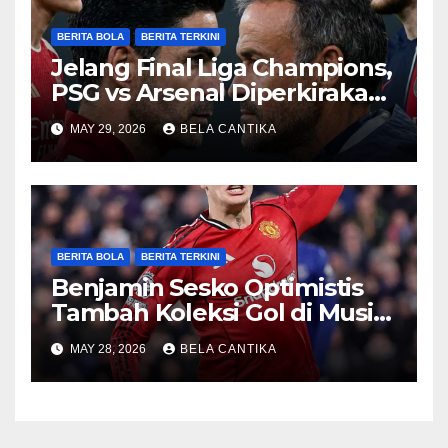
BERITA BOLA
BERITA TERKINI
Jelang Final Liga Champions,
PSG vs Arsenal Diperkirakan
Sengit
MAY 29, 2026
BELA CANTIKA
BERITA BOLA
BERITA TERKINI
Benjamin Sesko Optimistis
Tambah Koleksi Gol di Musim
2026/27
MAY 28, 2026
BELA CANTIKA