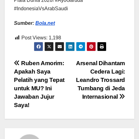
Piala Dunia 2026! #AyoGaruda
#IndonesiaVsArabSaudi
Sumber:
Bola.net
Post Views:
1,198
Post
Ruben Amorim:
Arsenal Dihantam
Apakah Saya
Cedera Lagi:
navigation
Pelatih yang Tepat
Leandro Trossard
untuk MU? Ini
Tumbang di Jeda
Jawaban Jujur
Internasional
Saya!