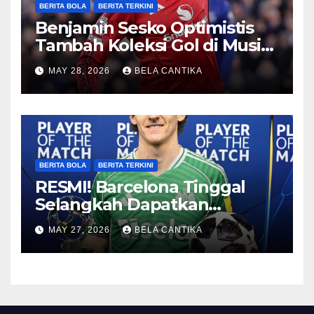
BERITA BOLA
BERITA TERKINI
Benjamin Sesko Optimistis
Tambah Koleksi Gol di Musim
2026/27
MAY 28, 2026
BELA CANTIKA
BERITA BOLA
BERITA TERKINI
RESMI! Barcelona Tinggal
Selangkah Dapatkan
Anthony Gordon
MAY 27, 2026
BELA CANTIKA