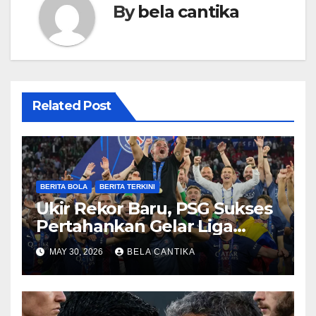
By
bela cantika
Related Post
BERITA BOLA
BERITA TERKINI
Ukir Rekor Baru, PSG Sukses
Pertahankan Gelar Liga
Champions
MAY 30, 2026
BELA CANTIKA