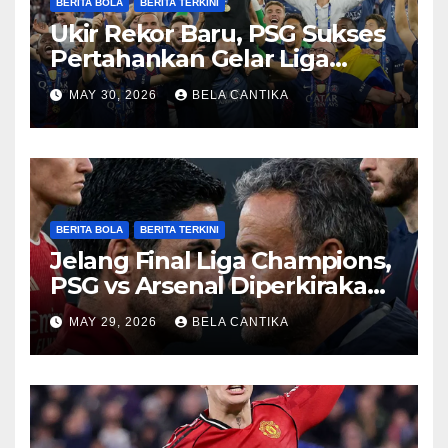
BERITA BOLA
BERITA TERKINI
Ukir Rekor Baru, PSG Sukses
Pertahankan Gelar Liga
Champions
MAY 30, 2026
BELA CANTIKA
BERITA BOLA
BERITA TERKINI
Jelang Final Liga Champions,
PSG vs Arsenal Diperkirakan
Sengit
MAY 29, 2026
BELA CANTIKA