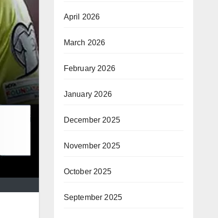
April 2026
March 2026
February 2026
January 2026
December 2025
November 2025
October 2025
September 2025