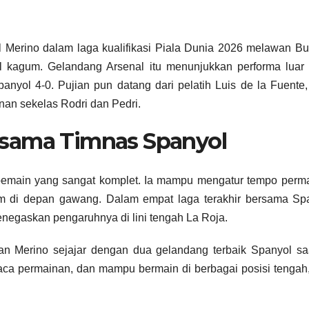
 Merino dalam laga kualifikasi Piala Dunia 2026 melawan Bu
l kagum. Gelandang Arsenal itu menunjukkan performa luar 
ol 4-0. Pujian pun datang dari pelatih Luis de la Fuente,
nan sekelas Rodri dan Pedri.
rsama Timnas Spanyol
 pemain yang sangat komplet. Ia mampu mengatur tempo perm
jam di depan gawang. Dalam empat laga terakhir bersama Sp
negaskan pengaruhnya di lini tengah La Roja.
n Merino sejajar dengan dua gelandang terbaik Spanyol saa
baca permainan, dan mampu bermain di berbagai posisi tengah,