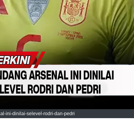
-ini-dinilai-selevel-rodri-dan-pedri