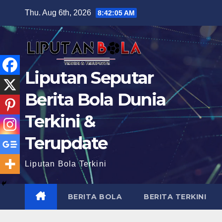
Skip
Thu. Aug 6th, 2026
8:42:07 AM
to
content
Liputan Seputar
Berita Bola Dunia
Terkini &
Terupdate
Liputan Bola Terkini
BERITA BOLA
BERITA TERKINI