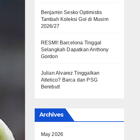
Benjamin Sesko Optimistis
Tambah Koleksi Gol di Musim
2026/27
RESMI! Barcelona Tinggal
Selangkah Dapatkan Anthony
Gordon
Julian Alvarez Tinggalkan
Atletico? Barca dan PSG
Berebut!
Archives
May 2026