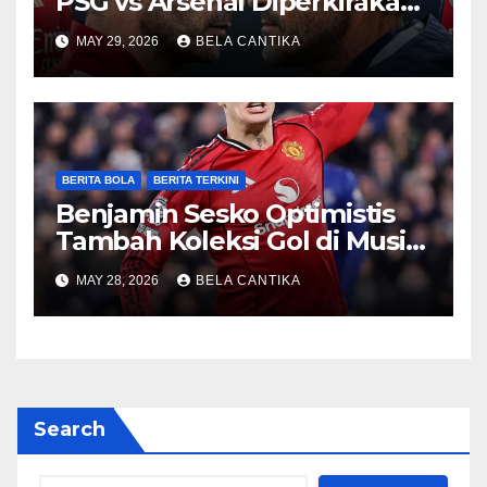
PSG vs Arsenal Diperkirakan
Sengit
MAY 29, 2026
BELA CANTIKA
BERITA BOLA
BERITA TERKINI
Benjamin Sesko Optimistis
Tambah Koleksi Gol di Musim
2026/27
MAY 28, 2026
BELA CANTIKA
Search