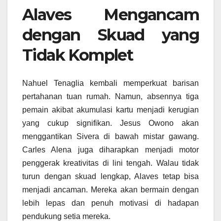
Alaves Mengancam
dengan Skuad yang
Tidak Komplet
Nahuel Tenaglia kembali memperkuat barisan
pertahanan tuan rumah. Namun, absennya tiga
pemain akibat akumulasi kartu menjadi kerugian
yang cukup signifikan. Jesus Owono akan
menggantikan Sivera di bawah mistar gawang.
Carles Alena juga diharapkan menjadi motor
penggerak kreativitas di lini tengah. Walau tidak
turun dengan skuad lengkap, Alaves tetap bisa
menjadi ancaman. Mereka akan bermain dengan
lebih lepas dan penuh motivasi di hadapan
pendukung setia mereka.