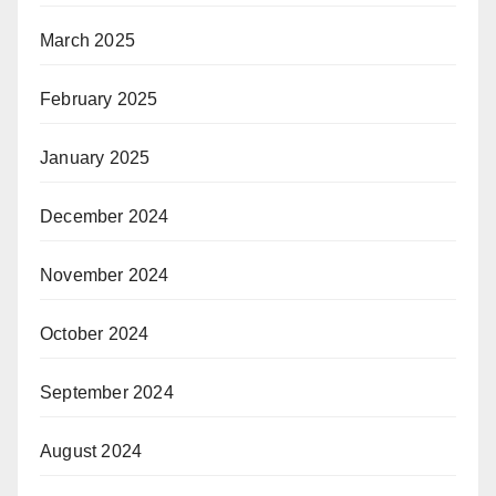
March 2025
February 2025
January 2025
December 2024
November 2024
October 2024
September 2024
August 2024