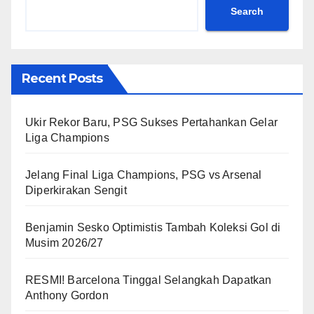
Search
Recent Posts
Ukir Rekor Baru, PSG Sukses Pertahankan Gelar
Liga Champions
Jelang Final Liga Champions, PSG vs Arsenal
Diperkirakan Sengit
Benjamin Sesko Optimistis Tambah Koleksi Gol di
Musim 2026/27
RESMI! Barcelona Tinggal Selangkah Dapatkan
Anthony Gordon