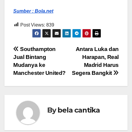
Sumber : Bola.net
Post Views:
839
Post
Southampton
Antara Luka dan
Jual Bintang
Harapan, Real
navigation
Mudanya ke
Madrid Harus
Manchester United?
Segera Bangkit
By
bela cantika