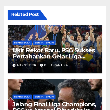
Related Post
BERITA BOLA
BERITA TERKINI
Ukir Rekor Baru, PSG Sukses
Pertahankan Gelar Liga
Champions
MAY 30, 2026
BELA CANTIKA
BERITA BOLA
BERITA TERKINI
Jelang Final Liga Champions,