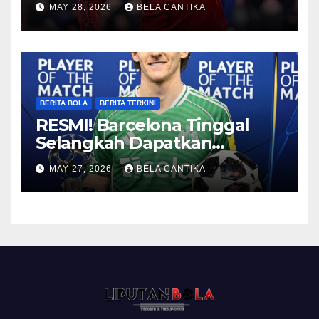
MAY 28, 2026
BELA CANTIKA
BERITA BOLA
BERITA TERKINI
RESMI! Barcelona Tinggal
Selangkah Dapatkan
Anthony Gordon
MAY 27, 2026
BELA CANTIKA