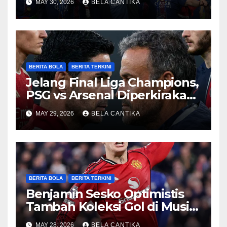
MAY 30, 2026
BELA CANTIKA
BERITA BOLA
BERITA TERKINI
Jelang Final Liga Champions,
PSG vs Arsenal Diperkirakan
Sengit
MAY 29, 2026
BELA CANTIKA
BERITA BOLA
BERITA TERKINI
Benjamin Sesko Optimistis
Tambah Koleksi Gol di Musim
2026/27
MAY 28, 2026
BELA CANTIKA