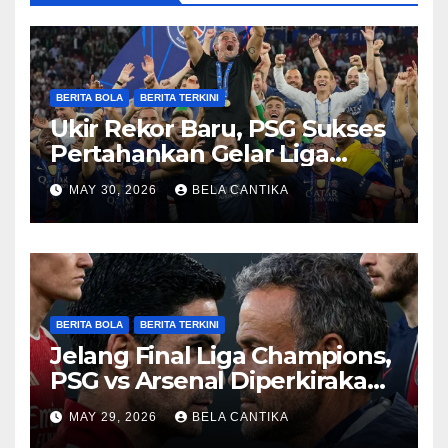
BERITA BOLA
BERITA TERKINI
Ukir Rekor Baru, PSG Sukses
Pertahankan Gelar Liga
Champions
MAY 30, 2026
BELA CANTIKA
BERITA BOLA
BERITA TERKINI
Jelang Final Liga Champions,
PSG vs Arsenal Diperkirakan
Sengit
MAY 29, 2026
BELA CANTIKA