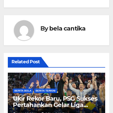
By
bela cantika
Related Post
BERITA BOLA
BERITA TERKINI
Ukir Rekor Baru, PSG Sukses
Pertahankan Gelar Liga
Champions