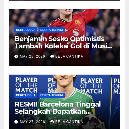
BERITA BOLA
BERITA TERKINI
Benjamin Sesko Optimistis
Tambah Koleksi Gol di Musim
2026/27
MAY 28, 2026
BELA CANTIKA
BERITA BOLA
BERITA TERKINI
RESMI! Barcelona Tinggal
Selangkah Dapatkan
Anthony Gordon
MAY 27, 2026
BELA CANTIKA