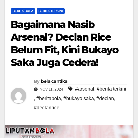
BERITA BOLA
BERITA TERKINI
Bagaimana Nasib
Arsenal? Declan Rice
Belum Fit, Kini Bukayo
Saka Juga Cedera!
By
bela cantika
#arsenal
,
#berita terkini
NOV 11, 2024
,
#beritabola
,
#bukayo saka
,
#declan
,
#declanrice