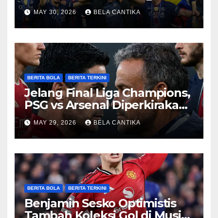
Champions
MAY 30, 2026
BELA CANTIKA
BERITA BOLA
BERITA TERKINI
Jelang Final Liga Champions,
PSG vs Arsenal Diperkirakan
Sengit
MAY 29, 2026
BELA CANTIKA
BERITA BOLA
BERITA TERKINI
Benjamin Sesko Optimistis
Tambah Koleksi Gol di Musim