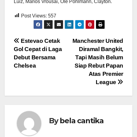
Luiz, Marios Vrousai, Ole Pohlmann, Clayton.
Post Views:
557
Post
Estevao Cetak
Manchester United
Gol Cepat di Laga
Diramal Bangkit,
navigation
Debut Bersama
Tapi Masih Belum
Chelsea
Siap Rebut Papan
Atas Premier
League
By
bela cantika