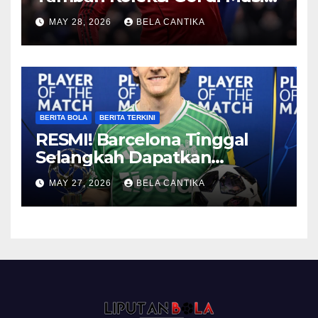
2026/27
MAY 28, 2026
BELA CANTIKA
BERITA BOLA
BERITA TERKINI
RESMI! Barcelona Tinggal
Selangkah Dapatkan
Anthony Gordon
MAY 27, 2026
BELA CANTIKA