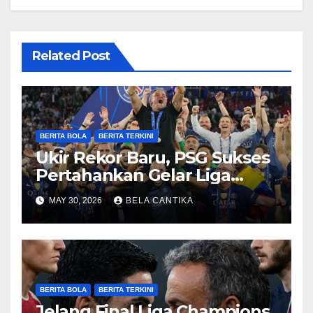
Related Post
BERITA BOLA
BERITA TERKINI
Ukir Rekor Baru, PSG Sukses
Pertahankan Gelar Liga
Champions
MAY 30, 2026
BELA CANTIKA
BERITA BOLA
BERITA TERKINI
Jelang Final Liga Champions,