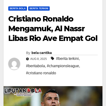
BERITA BOLA
BERITA TERKINI
Cristiano Ronaldo
Mengamuk, Al Nassr
Libas Rio Ave Empat Gol
By
bela cantika
#berita terkini
,
AUG 8, 2025
#beritabola
,
#championsleague
,
#cristiano ronaldo