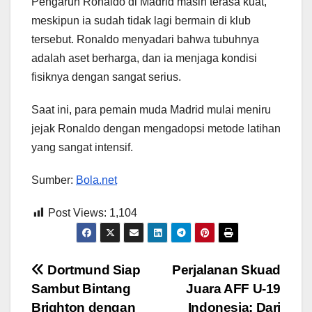
Pengaruh Ronaldo di Madrid masih terasa kuat,
meskipun ia sudah tidak lagi bermain di klub
tersebut. Ronaldo menyadari bahwa tubuhnya
adalah aset berharga, dan ia menjaga kondisi
fisiknya dengan sangat serius.
Saat ini, para pemain muda Madrid mulai meniru
jejak Ronaldo dengan mengadopsi metode latihan
yang sangat intensif.
Sumber:
Bola.net
Post Views:
1,104
Post
Dortmund Siap
Perjalanan Skuad
Sambut Bintang
Juara AFF U-19
navigation
Brighton dengan
Indonesia: Dari