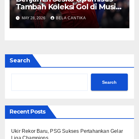
Tambah Koleksi Gol di Musim
2026/27
MAY 28, 2026
BELA CANTIKA
Search
Search
Recent Posts
Ukir Rekor Baru, PSG Sukses Pertahankan Gelar
Liga Champions