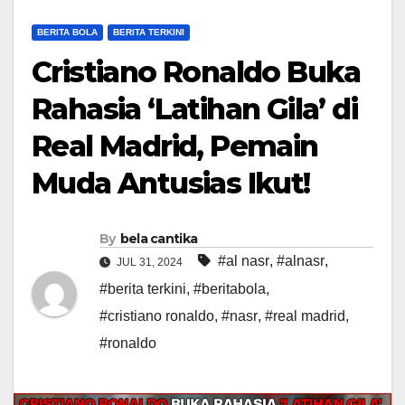
BERITA BOLA
BERITA TERKINI
Cristiano Ronaldo Buka
Rahasia ‘Latihan Gila’ di
Real Madrid, Pemain
Muda Antusias Ikut!
By
bela cantika
#al nasr
,
#alnasr
,
JUL 31, 2024
#berita terkini
,
#beritabola
,
#cristiano ronaldo
,
#nasr
,
#real madrid
,
#ronaldo