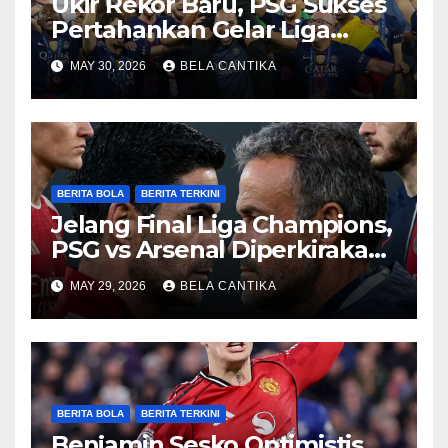
Ukir Rekor Baru, PSG Sukses
Pertahankan Gelar Liga
Champions
MAY 30, 2026
BELA CANTIKA
BERITA BOLA
BERITA TERKINI
Jelang Final Liga Champions,
PSG vs Arsenal Diperkirakan
Sengit
MAY 29, 2026
BELA CANTIKA
BERITA BOLA
BERITA TERKINI
Benjamin Sesko Optimistis