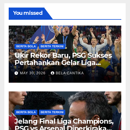
You missed
BERITA BOLA
BERITA TERKINI
Ukir Rekor Baru, PSG Sukses
Pertahankan Gelar Liga
Champions
MAY 30, 2026
BELA CANTIKA
BERITA BOLA
BERITA TERKINI
Jelang Final Liga Champions,
PSG vs Arsenal Diperkirakan