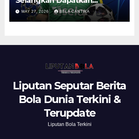
Selangkah Dapatkan
Anthony Gordon
MAY 27, 2026
BELA CANTIKA
Liputan Seputar Berita
Bola Dunia Terkini &
Terupdate
Liputan Bola Terkini