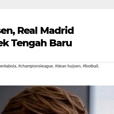
sen, Real Madrid
ek Tengah Baru
eritabola
,
#championsleague
,
#dean huijsen
,
#football
,