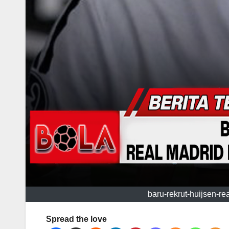
baru-rekrut-huijsen-re
Spread the love