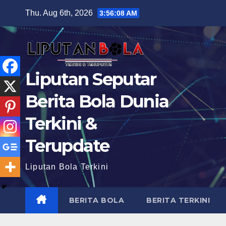
Skip
Thu. Aug 6th, 2026
3:56:09 AM
to
content
Liputan Seputar
Berita Bola Dunia
Terkini &
Terupdate
Liputan Bola Terkini
BERITA BOLA
BERITA TERKINI