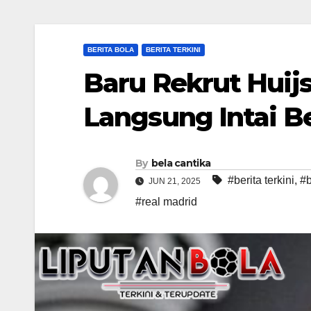
BERITA BOLA
BERITA TERKINI
Baru Rekrut Huij
Langsung Intai B
By
bela cantika
#berita terkini
,
#b
JUN 21, 2025
#real madrid