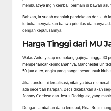
membuatnya ingin kembali bermain di bawah asuh
Bahkan, ia sudah menolak pendekatan dari klub l
terbuka menyatakan bahwa prioritas utamanya ada
dengan keputusannya.
Harga Tinggi dari MU 
Walau Antony siap memotong gajinya hingga 30 pe
memperlancar kepindahannya. Manchester United m
50 juta euro, angka yang sangat besar untuk klub s
Jika transfer ini terealisasi, nilainya bisa meme
ada secercah harapan. Betis dikabarkan akan se
Johnny Cardoso dan Jesus Rodriguez, yang masing
Dengan tambahan dana tersebut, Real Betis mung