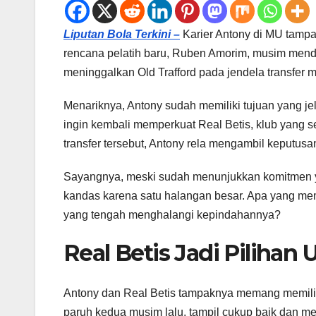
Liputan Bola Terkini –
Karier Antony di MU tampak
rencana pelatih baru, Ruben Amorim, musim mend
meninggalkan Old Trafford pada jendela transfer m
Menariknya, Antony sudah memiliki tujuan yang jel
ingin kembali memperkuat Real Betis, klub yang 
transfer tersebut, Antony rela mengambil keputus
Sayangnya, meski sudah menunjukkan komitmen ya
kandas karena satu halangan besar. Apa yang mem
yang tengah menghalangi kepindahannya?
Real Betis Jadi Pilihan
Antony dan Real Betis tampaknya memang memilik
paruh kedua musim lalu, tampil cukup baik dan me