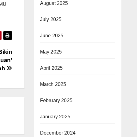
August 2025
 MU
July 2025
June 2025
Bikin
May 2025
tuan’
ah
April 2025
March 2025
February 2025
January 2025
December 2024