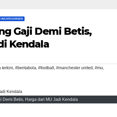
UNCATEGORIZED
ng Gaji Demi Betis,
di Kendala
 terkini
,
#beritabola
,
#football
,
#manchester united
,
#mu
,
i Demi Betis, Harga dari MU Jadi Kendala