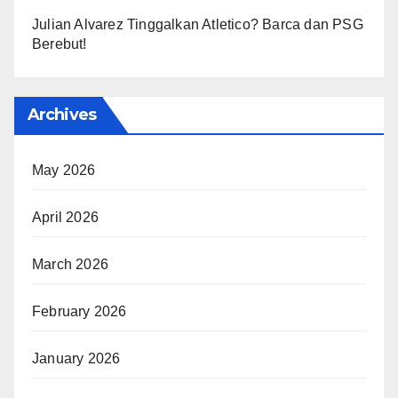
Julian Alvarez Tinggalkan Atletico? Barca dan PSG
Berebut!
Archives
May 2026
April 2026
March 2026
February 2026
January 2026