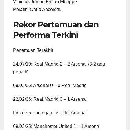
Vinicius Junior; Kylian Mbappe.
Pelatih: Carlo Ancelotti.
Rekor Pertemuan dan
Performa Terkini
Pertemuan Terakhir
24/07/19: Real Madrid 2 – 2 Arsenal (3-2 adu
penalti)
09/03/06: Arsenal 0 – 0 Real Madrid
22/02/06: Real Madrid 0 – 1 Arsenal
Lima Pertandingan Terakhir Arsenal
09/03/25: Manchester United 1 – 1 Arsenal