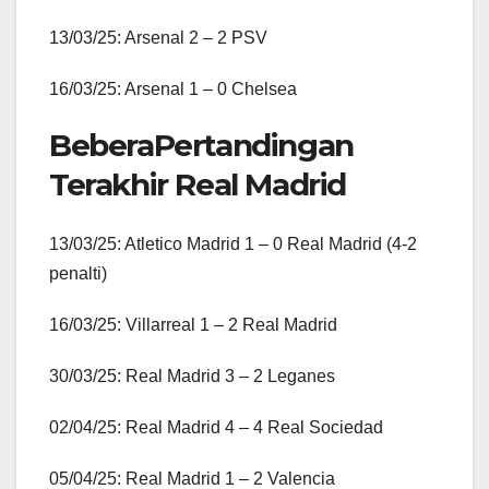
13/03/25: Arsenal 2 – 2 PSV
16/03/25: Arsenal 1 – 0 Chelsea
BeberaPertandingan
Terakhir Real Madrid
13/03/25: Atletico Madrid 1 – 0 Real Madrid (4-2
penalti)
16/03/25: Villarreal 1 – 2 Real Madrid
30/03/25: Real Madrid 3 – 2 Leganes
02/04/25: Real Madrid 4 – 4 Real Sociedad
05/04/25: Real Madrid 1 – 2 Valencia