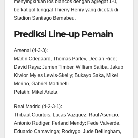
menyingkirkan los blancos dengan agregat 1-0,
berkat gol tunggal Thierry Henry yang dicetak di
Stadion Santiago Bernabeu.
Prediksi Line-up Pemain
Arsenal (4-3-3):
Martin Odegaard, Thomas Partey, Declan Rice;
David Raya; Jurrien Timber, William Saliba, Jakub
Kiwior, Myles Lewis-Skelly; Bukayo Saka, Mikel
Merino, Gabriel Martinelli.
Pelatih: Mikel Arteta.
Real Madrid (4-2-3-1):
Thibaut Courtois; Lucas Vazquez, Raul Asencio,
Antonio Rudiger, Ferland Mendy; Fede Valverde,
Eduardo Camavinga; Rodrygo, Jude Bellingham,