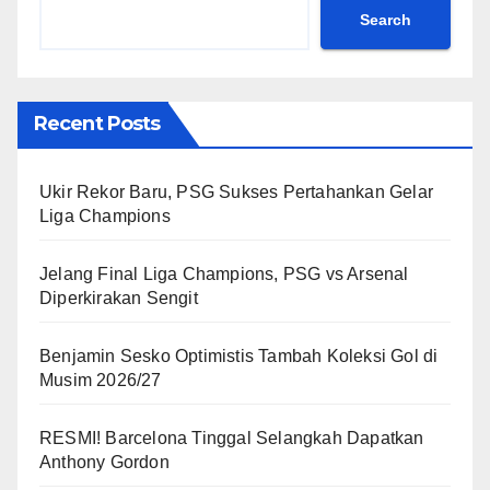
Search
Recent Posts
Ukir Rekor Baru, PSG Sukses Pertahankan Gelar
Liga Champions
Jelang Final Liga Champions, PSG vs Arsenal
Diperkirakan Sengit
Benjamin Sesko Optimistis Tambah Koleksi Gol di
Musim 2026/27
RESMI! Barcelona Tinggal Selangkah Dapatkan
Anthony Gordon