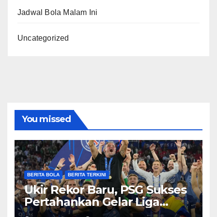
Jadwal Bola Malam Ini
Uncategorized
You missed
BERITA BOLA
BERITA TERKINI
Ukir Rekor Baru, PSG Sukses
Pertahankan Gelar Liga
Champions