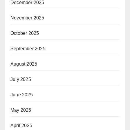
December 2025
November 2025
October 2025
September 2025
August 2025
July 2025
June 2025
May 2025
April 2025