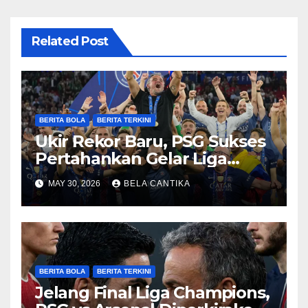
Related Post
BERITA BOLA
BERITA TERKINI
Ukir Rekor Baru, PSG Sukses
Pertahankan Gelar Liga
Champions
MAY 30, 2026
BELA CANTIKA
BERITA BOLA
BERITA TERKINI
Jelang Final Liga Champions,