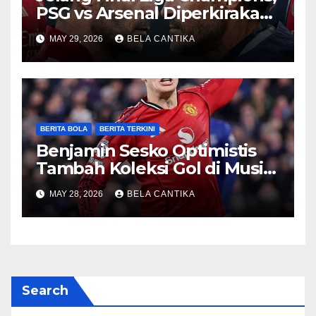
PSG vs Arsenal Diperkirakan
Sengit
MAY 29, 2026
BELA CANTIKA
BERITA BOLA
BERITA TERKINI
Benjamin Sesko Optimistis
Tambah Koleksi Gol di Musim
2026/27
MAY 28, 2026
BELA CANTIKA
Search