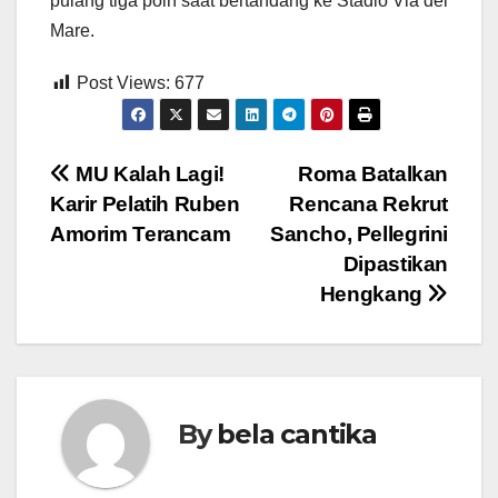
pulang tiga poin saat bertandang ke Stadio Via del
Mare.
Post Views:
677
Post
MU Kalah Lagi!
Roma Batalkan
Karir Pelatih Ruben
Rencana Rekrut
navigation
Amorim Terancam
Sancho, Pellegrini
Dipastikan
Hengkang
By
bela cantika