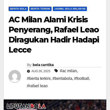
BERITA BOLA
BERITA TERKINI
JADWAL BOLA MALAM INI
AC Milan Alami Krisis
Penyerang, Rafael Leao
Diragukan Hadir Hadapi
Lecce
By
bela cantika
#ac milan
,
AUG 26, 2025
#berita terkini
,
#beritabola
,
#football
,
#rafael leao