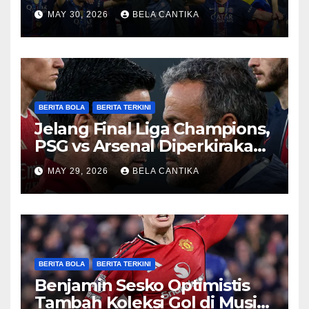
Champions
MAY 30, 2026
BELA CANTIKA
BERITA BOLA
BERITA TERKINI
Jelang Final Liga Champions,
PSG vs Arsenal Diperkirakan
Sengit
MAY 29, 2026
BELA CANTIKA
BERITA BOLA
BERITA TERKINI
Benjamin Sesko Optimistis
Tambah Koleksi Gol di Musim