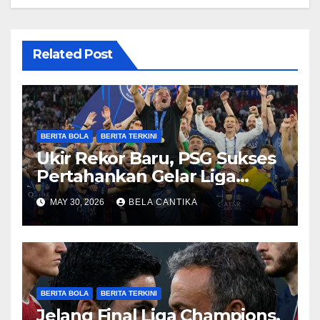
Related Post
BERITA BOLA
BERITA TERKINI
Ukir Rekor Baru, PSG Sukses
Pertahankan Gelar Liga
Champions
MAY 30, 2026
BELA CANTIKA
BERITA BOLA
BERITA TERKINI
Jelang Final Liga Champions,