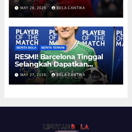
2026/27
MAY 28, 2026
BELA CANTIKA
BERITA BOLA
BERITA TERKINI
RESMI! Barcelona Tinggal
Selangkah Dapatkan
Anthony Gordon
MAY 27, 2026
BELA CANTIKA