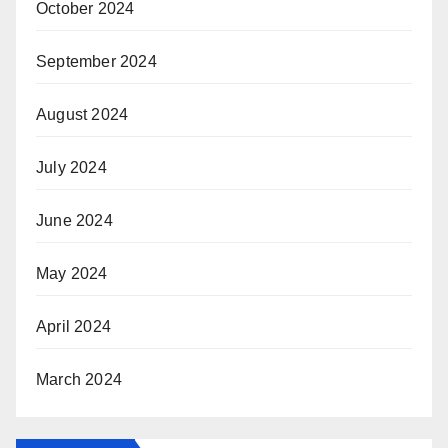
October 2024
September 2024
August 2024
July 2024
June 2024
May 2024
April 2024
March 2024