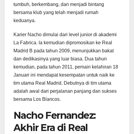
tumbuh, berkembang, dan menjadi bintang
bersama klub yang telah menjadi rumah
keduanya.
Karier Nacho dimulai dari level junior di akademi
La Fabrica. Ia kemudian dipromosikan ke Real
Madrid B pada tahun 2009, menunjukkan bakat
dan dedikasinya yang luar biasa. Dua tahun
kemudian, pada tahun 2011, pemain kelahiran 18
Januari ini mendapat kesempatan untuk naik ke
tim utama Real Madrid. Debutnya di tim utama
adalah awal dari perjalanan panjang dan sukses
bersama Los Blancos.
Nacho Fernandez:
Akhir Era di Real