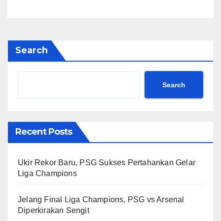
Search
Search
Recent Posts
Ukir Rekor Baru, PSG Sukses Pertahankan Gelar
Liga Champions
Jelang Final Liga Champions, PSG vs Arsenal
Diperkirakan Sengit