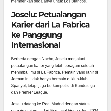
memberikan segalanya untuk Los Blancos.
Joselu: Petualangan
Karier dari La Fabrica
ke Panggung
Internasional
Berbeda dengan Nacho, Joselu menjalani
petualangan karier yang lebih beragam setelah
menimba ilmu di La Fabrica. Pemain yang lahir di
Jerman ini tidak hanya bermain di klub-klub
Spanyol, tetapi juga berkompetisi di Bundesliga
dan Premier League.
Joselu datang ke Real Madrid dengan status
pemain pinjaman dari Espanyol hingga Juni 2024.