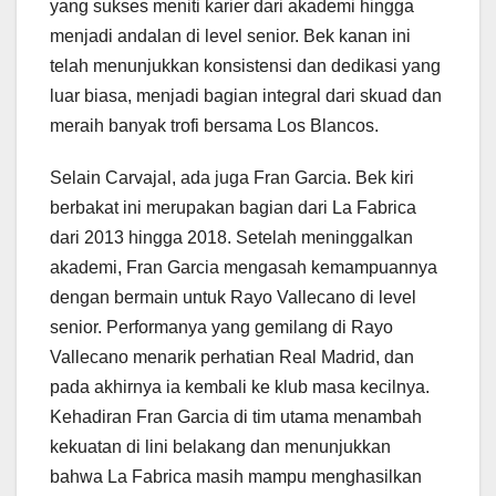
yang sukses meniti karier dari akademi hingga
menjadi andalan di level senior. Bek kanan ini
telah menunjukkan konsistensi dan dedikasi yang
luar biasa, menjadi bagian integral dari skuad dan
meraih banyak trofi bersama Los Blancos.
Selain Carvajal, ada juga Fran Garcia. Bek kiri
berbakat ini merupakan bagian dari La Fabrica
dari 2013 hingga 2018. Setelah meninggalkan
akademi, Fran Garcia mengasah kemampuannya
dengan bermain untuk Rayo Vallecano di level
senior. Performanya yang gemilang di Rayo
Vallecano menarik perhatian Real Madrid, dan
pada akhirnya ia kembali ke klub masa kecilnya.
Kehadiran Fran Garcia di tim utama menambah
kekuatan di lini belakang dan menunjukkan
bahwa La Fabrica masih mampu menghasilkan