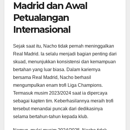
Madrid dan Awal
Petualangan
Internasional
Sejak saat itu, Nacho tidak pernah meninggalkan
Real Madrid. Ia selalu menjadi bagian penting dari
skuad, menunjukkan konsistensi dan kemampuan
bertahan yang luar biasa. Dalam kariernya
bersama Real Madrid, Nacho berhasil
mengumpulkan enam trofi Liga Champions.
Termasuk musim 2023/2024 saat ia dipercaya
sebagai kapten tim. Keberhasilannya meraih trofi
tersebut menandai puncak dari dedikasinya
selama bertahun-tahun kepada klub.