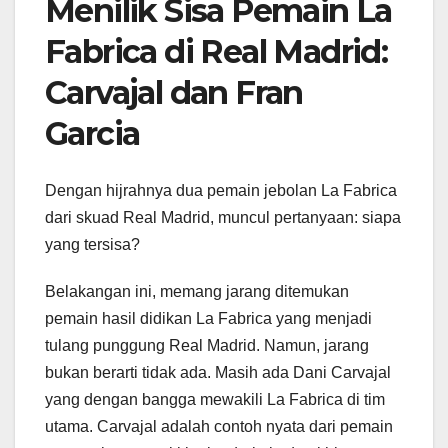
Menilik Sisa Pemain La
Fabrica di Real Madrid:
Carvajal dan Fran
Garcia
Dengan hijrahnya dua pemain jebolan La Fabrica
dari skuad Real Madrid, muncul pertanyaan: siapa
yang tersisa?
Belakangan ini, memang jarang ditemukan
pemain hasil didikan La Fabrica yang menjadi
tulang punggung Real Madrid. Namun, jarang
bukan berarti tidak ada. Masih ada Dani Carvajal
yang dengan bangga mewakili La Fabrica di tim
utama. Carvajal adalah contoh nyata dari pemain