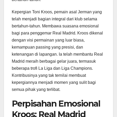
Kepergian Toni Kroos, pemain asal Jerman yang
telah menjadi bagian integral dari klub selama
bertahun-tahun. Membawa suasana emosional
bagi para penggemar Real Madrid. Kroos dikenal
dengan visi permainan yang luar biasa,
kemampuan passing yang presisi, dan
ketenangan di lapangan. Ia telah membantu Real
Madrid meraih berbagai gelar juara, termasuk
beberapa trofi La Liga dan Liga Champions.
Kontribusinya yang tak ternilai membuat
kepergiannya menjadi momen yang sulit bagi
semua pihak yang terlibat.
Perpisahan Emosional
Kroos: Real Madrid