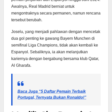
Awalnya, Real Madrid berniat untuk
mengontraknya secara permanen, namun rencana
tersebut berubah.
Joselu, yang menjadi pahlawan dengan mencetak
dua gol penting ke gawang Bayern Munchen di
semifinal Liga Champions, tidak akan kembali ke
Espanyol. Sebaliknya, ia akan melanjutkan
kariernya dengan bergabung bersama klub Qatar,
Al Gharafa.
Baca Juga “5 Daftar Pemain Terbaik
Portugal, Ternyata Bukan Ronaldo!”