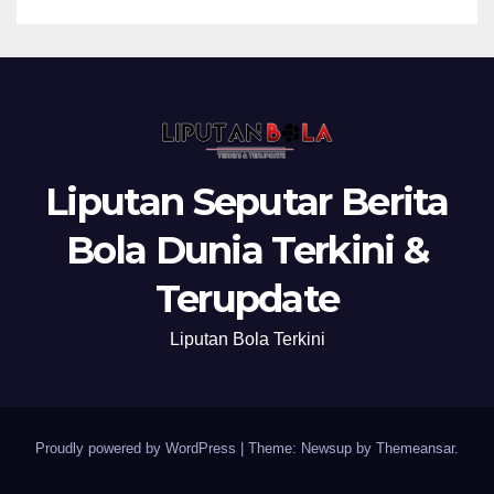
Liputan Seputar Berita
Bola Dunia Terkini &
Terupdate
Liputan Bola Terkini
Proudly powered by WordPress
|
Theme: Newsup by
Themeansar
.