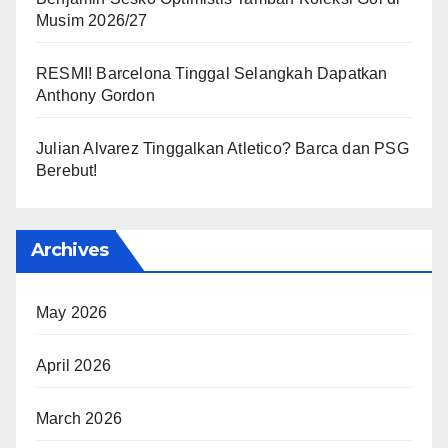
Musim 2026/27
RESMI! Barcelona Tinggal Selangkah Dapatkan
Anthony Gordon
Julian Alvarez Tinggalkan Atletico? Barca dan PSG
Berebut!
Archives
May 2026
April 2026
March 2026