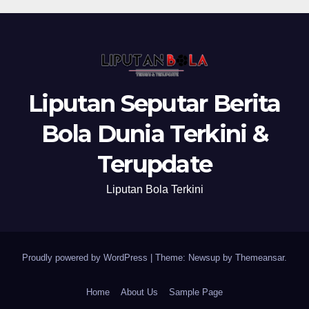
Liputan Seputar Berita
Bola Dunia Terkini &
Terupdate
Liputan Bola Terkini
Proudly powered by WordPress
|
Theme: Newsup by
Themeansar
.
Home
About Us
Sample Page