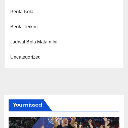
Berita Bola
Berita Terkini
Jadwal Bola Malam Ini
Uncategorized
You missed