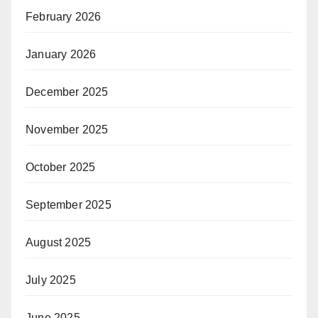
February 2026
January 2026
December 2025
November 2025
October 2025
September 2025
August 2025
July 2025
June 2025