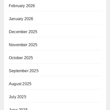
February 2026
January 2026
December 2025
November 2025
October 2025
September 2025
August 2025
July 2025
June 2025