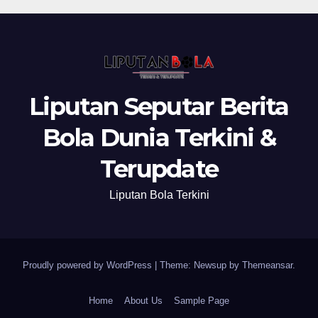
Liputan Seputar Berita
Bola Dunia Terkini &
Terupdate
Liputan Bola Terkini
Proudly powered by WordPress
|
Theme: Newsup by
Themeansar
.
Home
About Us
Sample Page