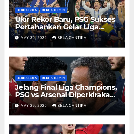
BERITA BOLA
BERITA TERKINI
Ukir Rekor Baru, PSG Sukses
Pertahankan Gelar Liga
Champions
MAY 30, 2026
BELA CANTIKA
BERITA BOLA
BERITA TERKINI
Jelang Final Liga Champions,
PSG vs Arsenal Diperkirakan
Sengit
MAY 29, 2026
BELA CANTIKA