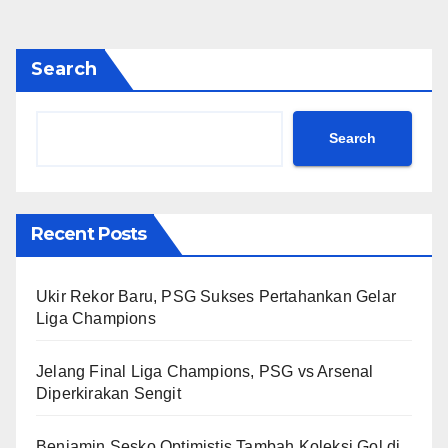
Search
Search
Recent Posts
Ukir Rekor Baru, PSG Sukses Pertahankan Gelar
Liga Champions
Jelang Final Liga Champions, PSG vs Arsenal
Diperkirakan Sengit
Benjamin Sesko Optimistis Tambah Koleksi Gol di