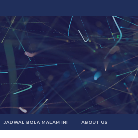
JADWAL BOLA MALAM INI
ABOUT US