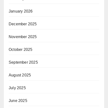
January 2026
December 2025
November 2025
October 2025
September 2025
August 2025
July 2025
June 2025