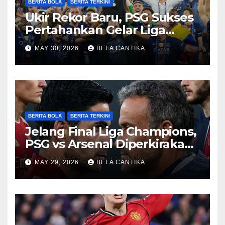
BERITA BOLA
BERITA TERKINI
Ukir Rekor Baru, PSG Sukses
Pertahankan Gelar Liga
Champions
MAY 30, 2026
BELA CANTIKA
BERITA BOLA
BERITA TERKINI
Jelang Final Liga Champions,
PSG vs Arsenal Diperkirakan
Sengit
MAY 29, 2026
BELA CANTIKA