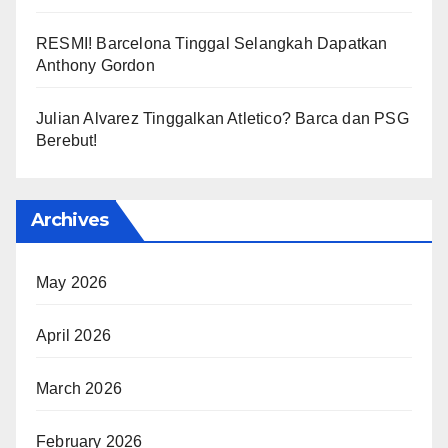
RESMI! Barcelona Tinggal Selangkah Dapatkan
Anthony Gordon
Julian Alvarez Tinggalkan Atletico? Barca dan PSG
Berebut!
Archives
May 2026
April 2026
March 2026
February 2026