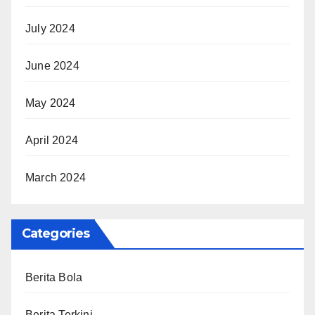
July 2024
June 2024
May 2024
April 2024
March 2024
Categories
Berita Bola
Berita Terkini