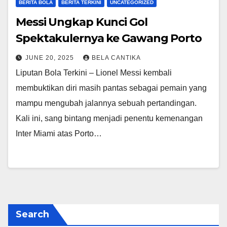
BERITA BOLA
BERITA TERKINI
UNCATEGORIZED
Messi Ungkap Kunci Gol
Spektakulernya ke Gawang Porto
JUNE 20, 2025
BELA CANTIKA
Liputan Bola Terkini – Lionel Messi kembali
membuktikan diri masih pantas sebagai pemain yang
mampu mengubah jalannya sebuah pertandingan.
Kali ini, sang bintang menjadi penentu kemenangan
Inter Miami atas Porto…
Search