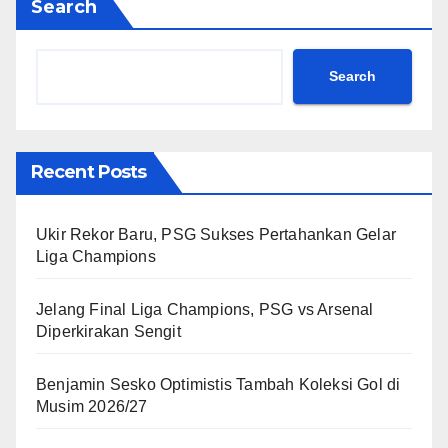
Search
Search
Recent Posts
Ukir Rekor Baru, PSG Sukses Pertahankan Gelar
Liga Champions
Jelang Final Liga Champions, PSG vs Arsenal
Diperkirakan Sengit
Benjamin Sesko Optimistis Tambah Koleksi Gol di
Musim 2026/27