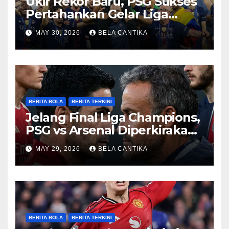
Ukir Rekor Baru, PSG Sukses
Pertahankan Gelar Liga
Champions
MAY 30, 2026
BELA CANTIKA
BERITA BOLA
BERITA TERKINI
Jelang Final Liga Champions,
PSG vs Arsenal Diperkirakan
Sengit
MAY 29, 2026
BELA CANTIKA
BERITA BOLA
BERITA TERKINI