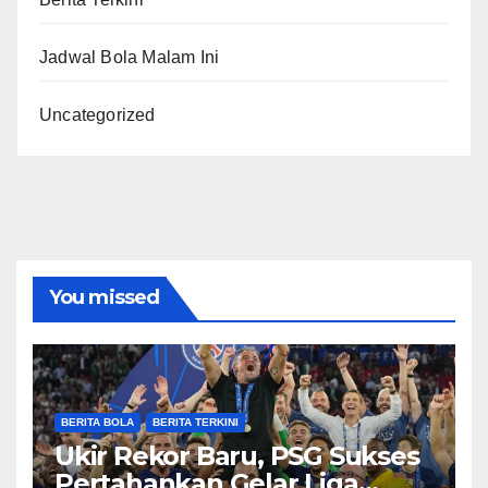
Jadwal Bola Malam Ini
Uncategorized
You missed
BERITA BOLA
BERITA TERKINI
Ukir Rekor Baru, PSG Sukses
Pertahankan Gelar Liga