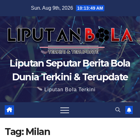
Skip
Sun. Aug 9th, 2026
10:13:50 AM
to
content
Liputan Seputar Berita Bola
Dunia Terkini & Terupdate
Liputan Bola Terkini
Tag:
Milan