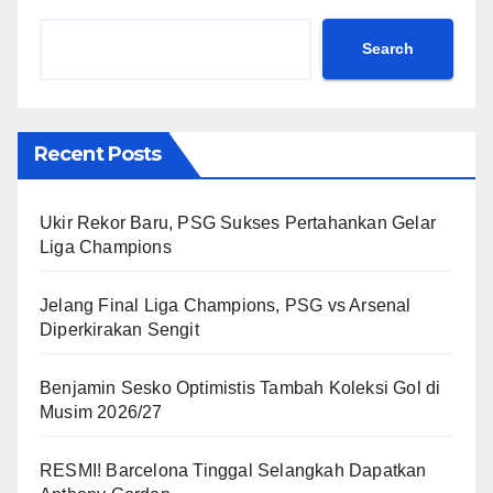
Search
Recent Posts
Ukir Rekor Baru, PSG Sukses Pertahankan Gelar
Liga Champions
Jelang Final Liga Champions, PSG vs Arsenal
Diperkirakan Sengit
Benjamin Sesko Optimistis Tambah Koleksi Gol di
Musim 2026/27
RESMI! Barcelona Tinggal Selangkah Dapatkan