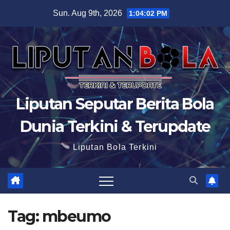
Skip
Sun. Aug 9th, 2026
1:04:03 PM
to
content
Liputan Seputar Berita Bola
Dunia Terkini & Terupdate
Liputan Bola Terkini
Tag:
mbeumo