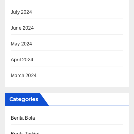
July 2024
June 2024
May 2024
April 2024
March 2024
Categories
Berita Bola
Berita Terkini