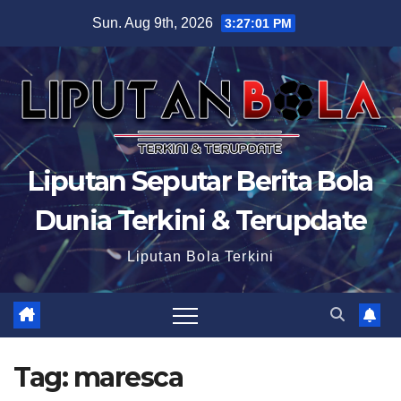
Skip
Sun. Aug 9th, 2026
3:27:01 PM
to
content
Liputan Seputar Berita Bola
Dunia Terkini & Terupdate
Liputan Bola Terkini
Tag:
maresca