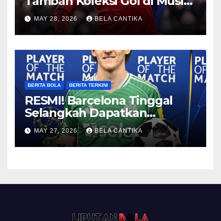
Tambah Koleksi Gol di Musim
2026/27
MAY 28, 2026
BELA CANTIKA
BERITA BOLA
BERITA TERKINI
RESMI! Barcelona Tinggal
Selangkah Dapatkan
Anthony Gordon
MAY 27, 2026
BELA CANTIKA