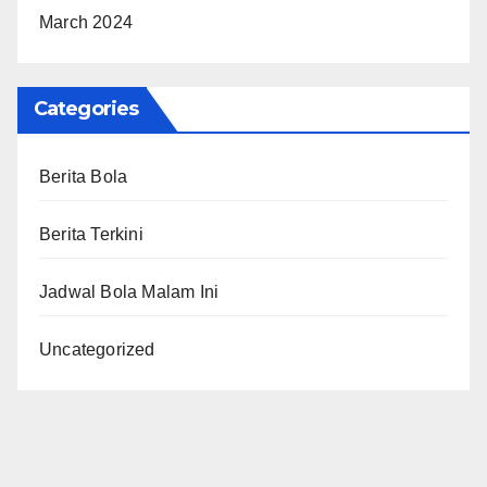
March 2024
Categories
Berita Bola
Berita Terkini
Jadwal Bola Malam Ini
Uncategorized