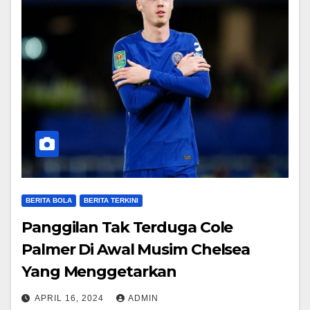
BERITA BOLA
BERITA TERKINI
Panggilan Tak Terduga Cole
Palmer Di Awal Musim Chelsea
Yang Menggetarkan
APRIL 16, 2024
ADMIN