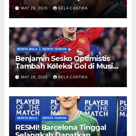
Sengit
MAY 29, 2026
BELA CANTIKA
BERITA BOLA
BERITA TERKINI
Benjamin Sesko Optimistis
Tambah Koleksi Gol di Musim
2026/27
MAY 28, 2026
BELA CANTIKA
BERITA BOLA
BERITA TERKINI
RESMI! Barcelona Tinggal
Selangkah Dapatkan