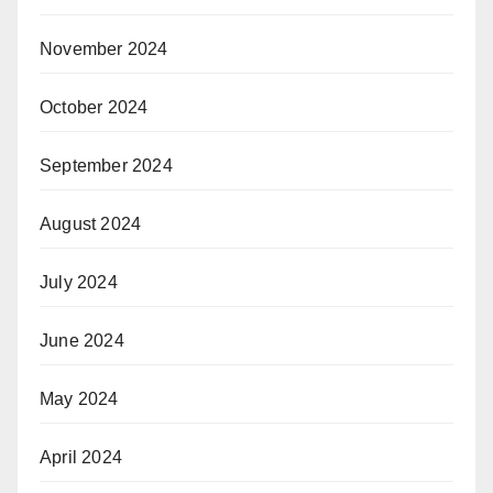
November 2024
October 2024
September 2024
August 2024
July 2024
June 2024
May 2024
April 2024