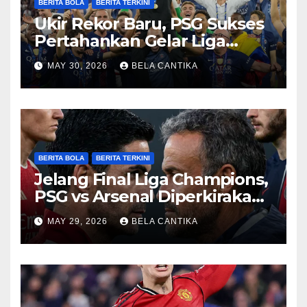
BERITA BOLA
BERITA TERKINI
Ukir Rekor Baru, PSG Sukses
Pertahankan Gelar Liga
Champions
MAY 30, 2026
BELA CANTIKA
BERITA BOLA
BERITA TERKINI
Jelang Final Liga Champions,
PSG vs Arsenal Diperkirakan
Sengit
MAY 29, 2026
BELA CANTIKA