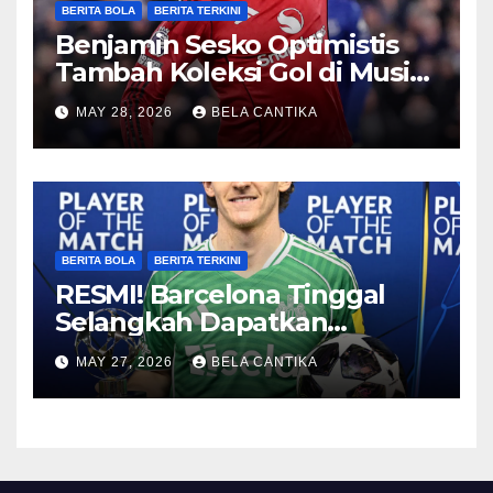
BERITA BOLA
BERITA TERKINI
Benjamin Sesko Optimistis
Tambah Koleksi Gol di Musim
2026/27
MAY 28, 2026
BELA CANTIKA
BERITA BOLA
BERITA TERKINI
RESMI! Barcelona Tinggal
Selangkah Dapatkan
Anthony Gordon
MAY 27, 2026
BELA CANTIKA