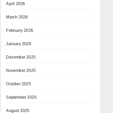
April 2026
March 2026
February 2026
January 2026
December 2025
November 2025
October 2025
September 2025
August 2025