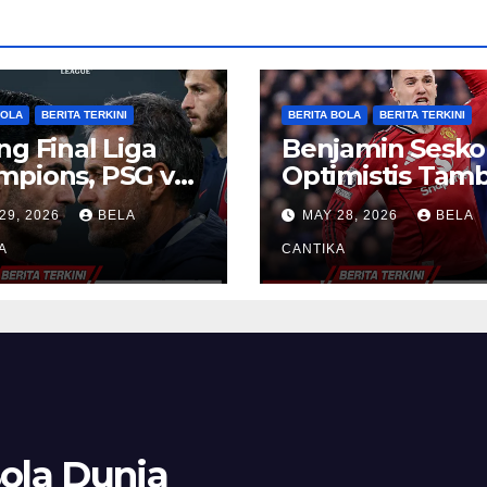
BOLA
BERITA TERKINI
BERITA BOLA
BERITA TERKINI
ng Final Liga
Benjamin Sesko
mpions, PSG vs
Optimistis Tam
nal
Koleksi Gol di
29, 2026
BELA
MAY 28, 2026
BELA
rkirakan Sengit
Musim 2026/27
A
CANTIKA
Bola Dunia