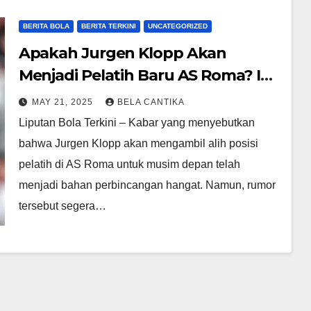
BERITA BOLA
BERITA TERKINI
UNCATEGORIZED
Apakah Jurgen Klopp Akan
Menjadi Pelatih Baru AS Roma? Ini
Faktanya
MAY 21, 2025
BELA CANTIKA
Liputan Bola Terkini – Kabar yang menyebutkan
bahwa Jurgen Klopp akan mengambil alih posisi
pelatih di AS Roma untuk musim depan telah
menjadi bahan perbincangan hangat. Namun, rumor
tersebut segera…