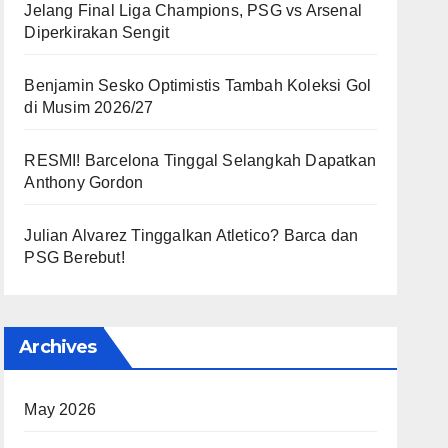
Jelang Final Liga Champions, PSG vs Arsenal
Diperkirakan Sengit
Benjamin Sesko Optimistis Tambah Koleksi Gol
di Musim 2026/27
RESMI! Barcelona Tinggal Selangkah Dapatkan
Anthony Gordon
Julian Alvarez Tinggalkan Atletico? Barca dan
PSG Berebut!
Archives
May 2026