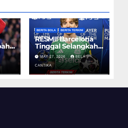
BERITA BOLA
BERITA TERKINI
RESMI! Barcelona
bah
Tinggal Selangkah
Dapatkan Anthony
MAY 27, 2026
BELA
Gordon
CANTIKA