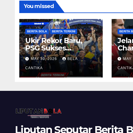
You missed
BERITA BOLA
BERITA TERKINI
BERITA 
Ukir Rekor Baru,
Jela
PSG Sukses
Cha
Pertahankan Gelar
Arse
MAY 30, 2026
BELA
MAY 
Liga Champions
Dipe
CANTIKA
CANTIK
Liputan Seputar Berita 