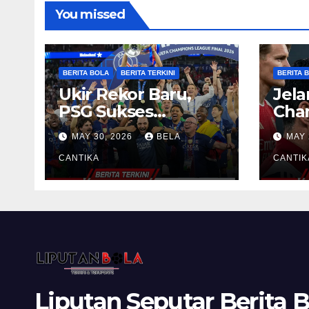
You missed
BERITA BOLA
BERITA TERKINI
BERITA 
Ukir Rekor Baru,
Jela
PSG Sukses
Cha
Pertahankan Gelar
Arse
MAY 30, 2026
BELA
MAY 
Liga Champions
Dipe
CANTIKA
CANTIK
Liputan Seputar Berita 