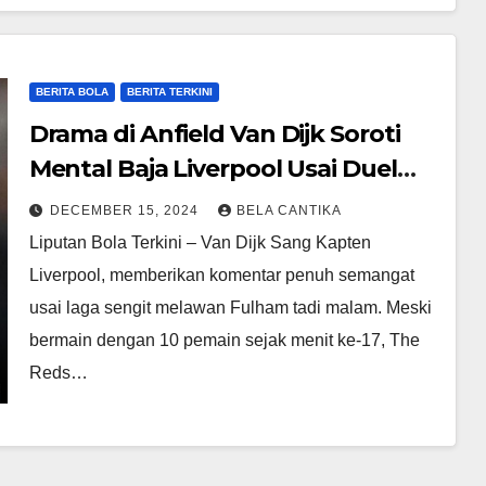
BERITA BOLA
BERITA TERKINI
Drama di Anfield Van Dijk Soroti
Mental Baja Liverpool Usai Duel
Panas Kontra Fulham
DECEMBER 15, 2024
BELA CANTIKA
Liputan Bola Terkini – Van Dijk Sang Kapten
Liverpool, memberikan komentar penuh semangat
usai laga sengit melawan Fulham tadi malam. Meski
bermain dengan 10 pemain sejak menit ke-17, The
Reds…