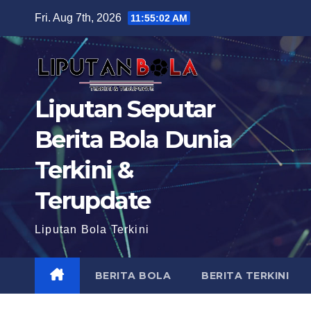
Skip
Fri. Aug 7th, 2026
11:55:03 AM
to
content
Liputan Seputar
Berita Bola Dunia
Terkini &
Terupdate
Liputan Bola Terkini
BERITA BOLA
BERITA TERKINI