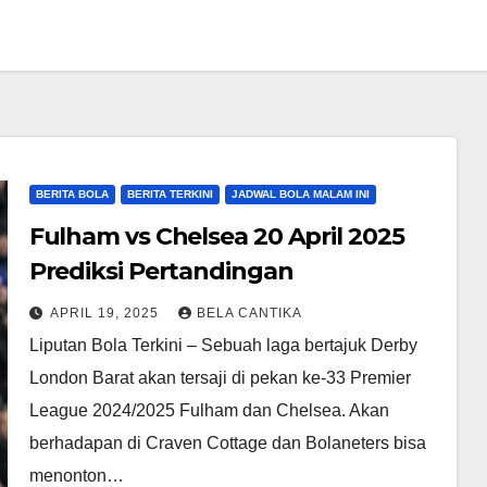
BERITA BOLA
BERITA TERKINI
JADWAL BOLA MALAM INI
Fulham vs Chelsea 20 April 2025
Prediksi Pertandingan
APRIL 19, 2025
BELA CANTIKA
Liputan Bola Terkini – Sebuah laga bertajuk Derby
London Barat akan tersaji di pekan ke-33 Premier
League 2024/2025 Fulham dan Chelsea. Akan
berhadapan di Craven Cottage dan Bolaneters bisa
menonton…