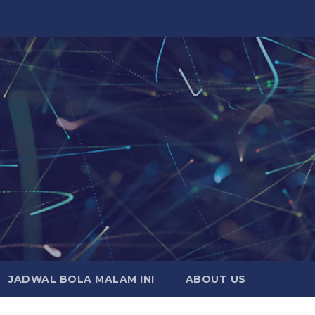
JADWAL BOLA MALAM INI
ABOUT US