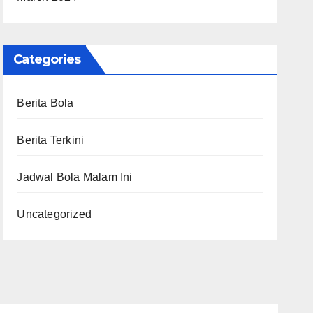
Categories
Berita Bola
Berita Terkini
Jadwal Bola Malam Ini
Uncategorized