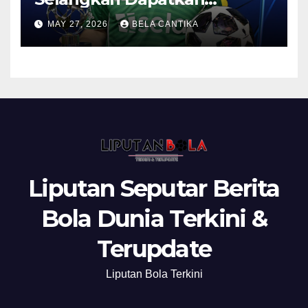
Anthony Gordon
MAY 27, 2026
BELA CANTIKA
Liputan Seputar Berita
Bola Dunia Terkini &
Terupdate
Liputan Bola Terkini