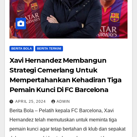
BERITA BOLA
BERITA TERKINI
Xavi Hernandez Membangun
Strategi Cemerlang Untuk
Mempertahankan Kehadiran Tiga
Pemain Kunci Di FC Barcelona
APRIL 25, 2024
ADMIN
Berita Bola – Pelatih kepala FC Barcelona, Xavi
Hernandez telah memutuskan untuk meminta tiga
pemain kunci agar tetap bertahan di klub dan sepakat