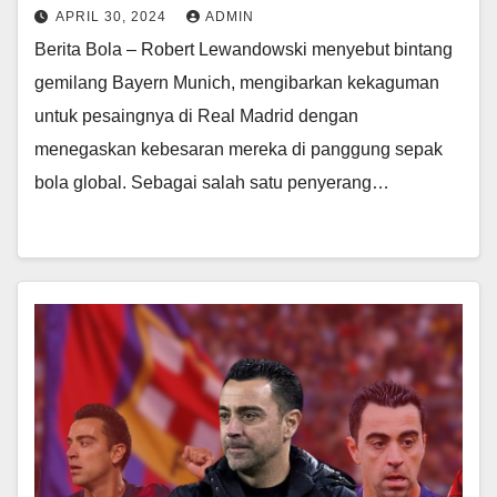
APRIL 30, 2024
ADMIN
Berita Bola – Robert Lewandowski menyebut bintang
gemilang Bayern Munich, mengibarkan kekaguman
untuk pesaingnya di Real Madrid dengan
menegaskan kebesaran mereka di panggung sepak
bola global. Sebagai salah satu penyerang…