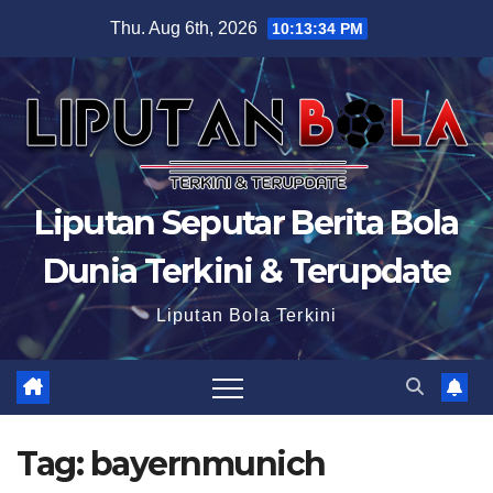
Skip
Thu. Aug 6th, 2026
10:13:35 PM
to
content
Liputan Seputar Berita Bola
Dunia Terkini & Terupdate
Liputan Bola Terkini
Tag:
bayernmunich