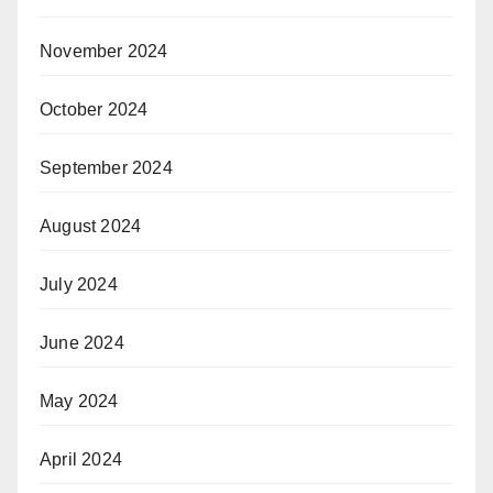
November 2024
October 2024
September 2024
August 2024
July 2024
June 2024
May 2024
April 2024