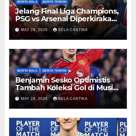
BERITA BOLA
BERITA TERKINI
Jelang Final Liga Champions,
PSG vs Arsenal Diperkirakan
Sengit
MAY 29, 2026
BELA CANTIKA
BERITA BOLA
BERITA TERKINI
Benjamin Sesko Optimistis
Tambah Koleksi Gol di Musim
2026/27
MAY 28, 2026
BELA CANTIKA