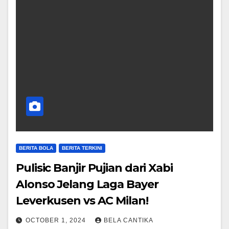
BERITA BOLA
BERITA TERKINI
Pulisic Banjir Pujian dari Xabi
Alonso Jelang Laga Bayer
Leverkusen vs AC Milan!
OCTOBER 1, 2024
BELA CANTIKA