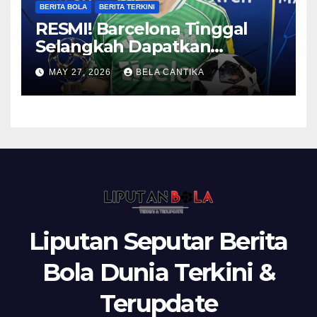
BERITA BOLA
BERITA TERKINI
RESMI! Barcelona Tinggal
Selangkah Dapatkan
Anthony Gordon
MAY 27, 2026
BELA CANTIKA
Liputan Seputar Berita
Bola Dunia Terkini &
Terupdate