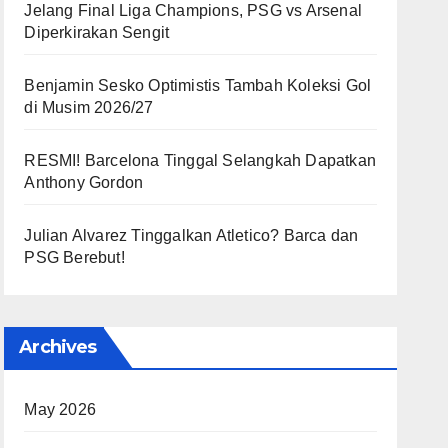
Jelang Final Liga Champions, PSG vs Arsenal
Diperkirakan Sengit
Benjamin Sesko Optimistis Tambah Koleksi Gol
di Musim 2026/27
RESMI! Barcelona Tinggal Selangkah Dapatkan
Anthony Gordon
Julian Alvarez Tinggalkan Atletico? Barca dan
PSG Berebut!
Archives
May 2026