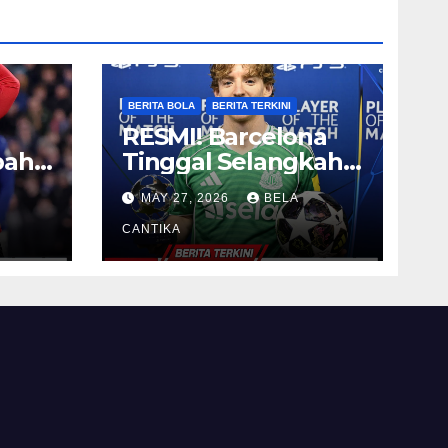
BERITA BOLA
BERITA TERKINI
RESMI! Barcelona
bah
Tinggal Selangkah
Dapatkan Anthony
MAY 27, 2026
BELA
Gordon
CANTIKA