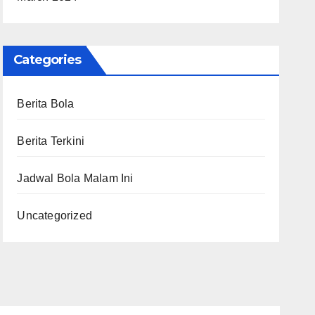
Categories
Berita Bola
Berita Terkini
Jadwal Bola Malam Ini
Uncategorized