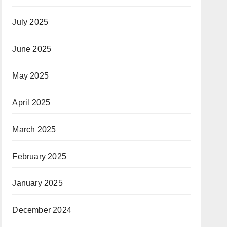
July 2025
June 2025
May 2025
April 2025
March 2025
February 2025
January 2025
December 2024