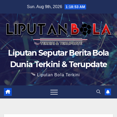
Skip
Sun. Aug 9th, 2026
1:18:55 AM
to
content
Liputan Seputar Berita Bola
Dunia Terkini & Terupdate
Liputan Bola Terkini