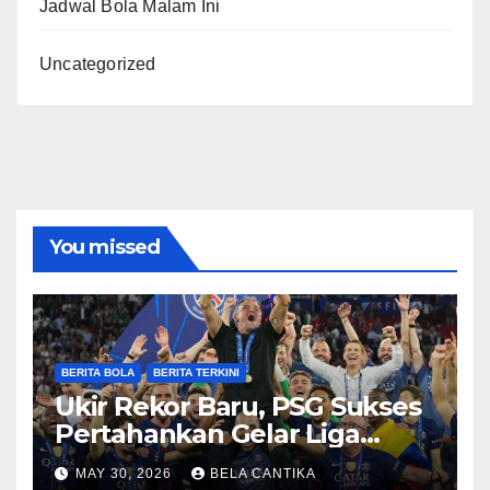
Jadwal Bola Malam Ini
Uncategorized
You missed
BERITA BOLA
BERITA TERKINI
Ukir Rekor Baru, PSG Sukses
Pertahankan Gelar Liga
Champions
MAY 30, 2026
BELA CANTIKA