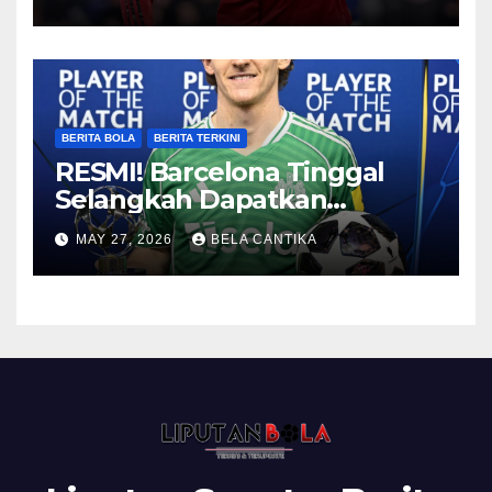
BERITA BOLA
BERITA TERKINI
RESMI! Barcelona Tinggal
Selangkah Dapatkan
Anthony Gordon
MAY 27, 2026
BELA CANTIKA