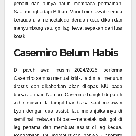
penalti dan punya naluri membaca permainan.
Saat menghadapi Bilbao, Mount menjawab semua
keraguan. Ia mencetak gol dengan kecerdikan dan
menyumbang satu gol lagi lewat sepakan dari luar
kotak.
Casemiro Belum Habis
Di paruh awal musim 2024/2025, performa
Casemiro sempat menuai kritik. Ia dinilai menurun
drastis dan dikabarkan akan dilepas MU pada
bursa Januari. Namun, Casemiro bangkit di paruh
akhir musim. Ia tampil luar biasa saat melawan
Lyon dengan dua assist, lalu melanjutkannya di
semifinal melawan Bilbao—mencetak satu gol di
leg pertama dan membuat assist di leg kedua.
Penampilan ini membuktikan bahwa Casemiro