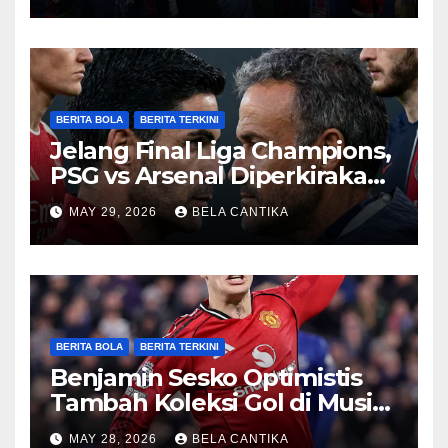
BERITA BOLA
BERITA TERKINI
Jelang Final Liga Champions,
PSG vs Arsenal Diperkirakan
Sengit
MAY 29, 2026
BELA CANTIKA
BERITA BOLA
BERITA TERKINI
Benjamin Sesko Optimistis
Tambah Koleksi Gol di Musim
2026/27
MAY 28, 2026
BELA CANTIKA